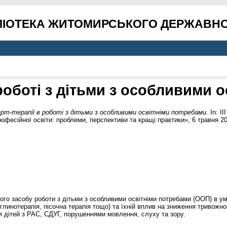
ЛІОТЕКА ЖИТОМИРСЬКОГО ДЕРЖАВНО
 роботі з дітьми з особливими 
рт-терапії в роботі з дітьми з особливими освітніми потребами.
In: I
фесійної освіти: проблеми, перспективи та кращі практики», 6 травня 20
ого засобу роботи з дітьми з особливими освітніми потребами (ООП) в ум
ія, глинотерапія, пісочна терапія тощо) та їхній вплив на зниження тривожн
я дітей з РАС, СДУГ, порушеннями мовлення, слуху та зору.