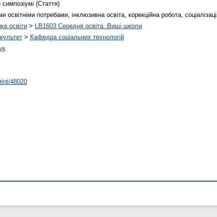
 симпозіумі (Стаття)
ми освітніми потребами, інклюзивна освіта, корекційна робота, соціалізац
ика освіти
>
LB1603 Середня освіта. Вищі школи
культет
>
Кафедра соціальних технологій
ук
rint/48020