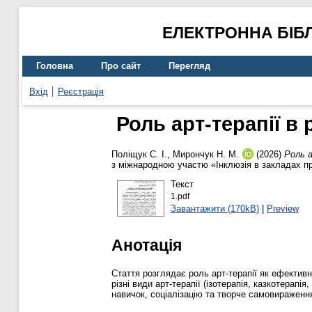
ЕЛЕКТРОННА БІБ
Головна
Про сайт
Перегляд
Вхід
Реєстрація
Роль арт-терапії в
Поліщук С. І.
,
Мирончук Н. М.
(2026)
Роль а
з міжнародною участю «Інклюзія в закладах про
Текст
1.pdf
Завантажити (170kB)
|
Preview
Анотація
Стаття розглядає роль арт-терапії як ефективн
різні види арт-терапії (ізотерапія, казкотерап
навичок, соціалізацію та творче самовираженн