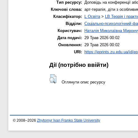
Тип ресурсу:
Доповідь на конференції або
Ключові слова:
арт-терапія, діти з особливи
Класифікатор:
L Освіта
>
LB Теорія і практ
Відділи:
Соціально-психологічний фа
Користувач:
Наталія Миколаївна Миронч
Дата подачі:
29 Трав 2026 00:02
Оновлення:
29 Трав 2026 00:02
URI:
https://eprints.zu.edu.ua/id/ep
Дії ​​(потрібно ввійти)
Оглянути опис ресурсу
© 2008–2026
Zhytomyr Ivan Franko State University