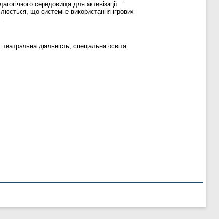
дагогічного середовища для активізації
еслюється, що системне використання ігрових
.
, театральна діяльність, спеціальна освіта