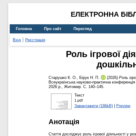
ЕЛЕКТРОННА БІБ
Головна
Про сайт
Перегляд
Вхід
Реєстрація
Роль ігрової ді
дошкіль
Старушко К. О.
,
Бірук Н. П.
(2026)
Роль ігр
Всеукраїнська науково-практична конференція 
2026 р., Житомир. С. 140–145.
Текст
1.pdf
Завантажити (186kB)
|
Preview
Анотація
Стаття досліджує роль ігрової діяльності у ро