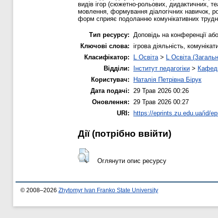
видів ігор (сюжетно-рольових, дидактичних, т
мовлення, формування діалогічних навичок, ро
форм сприяє подоланню комунікативних труднощ
Тип ресурсу:
Доповідь на конференції або
Ключові слова:
ігрова діяльність, комуніка
Класифікатор:
L Освіта
>
L Освіта (Загальн
Відділи:
Інститут педагогіки
>
Кафедр
Користувач:
Наталія Петрівна Бірук
Дата подачі:
29 Трав 2026 00:26
Оновлення:
29 Трав 2026 00:27
URI:
https://eprints.zu.edu.ua/id/ep
Дії ​​(потрібно ввійти)
Оглянути опис ресурсу
© 2008–2026
Zhytomyr Ivan Franko State University