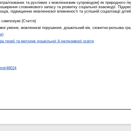
еатралізованих та рухливих з мовленнєвим супроводом) як природного пе
зширення словникового запасу та розвитку соціальної взаємодії. Підкр
ів, підвищенню мовленнєвої впевненості та успішній соціалізації дітей
 симпозіумі (Стаття)
тивні уміння, мовленнєві порушення, дошкільний вік, сюжетно-рольова гра
е)
а теорії та методик дошкільної й інклюзивної освіти
rint/48024