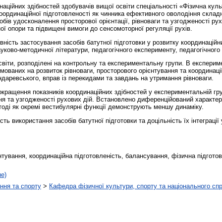
аційних здібностей здобувачів вищої освіти спеціальності «Фізична культ
оординаційної підготовленості як чинника ефективного оволодіння скла
бів удосконалення просторової орієнтації, рівноваги та узгодженості рух
ої опори та підвищені вимоги до сенсомоторної регуляції рухів.
ість застосування засобів батутної підготовки у розвитку координаційни
уково-методичної літератури, педагогічного експерименту, педагогічного
світи, розподілені на контрольну та експериментальну групи. В експерим
мованих на розвиток рівноваги, просторового орієнтування та координаці
даревського, вправ із перекидами та завдань на утримання рівноваги.
кращення показників координаційних здібностей у експериментальній гру
ння та узгодженості рухових дій. Встановлено диференційований характе
, тоді як окремі вестибулярні функції демонструють меншу динаміку.
ь використання засобів батутної підготовки та доцільність їх інтеграції
нтування, координаційна підготовленість, балансування, фізична підготов
не)
ння та спорту
>
Кафедра фізичної культури, спорту та національного сп