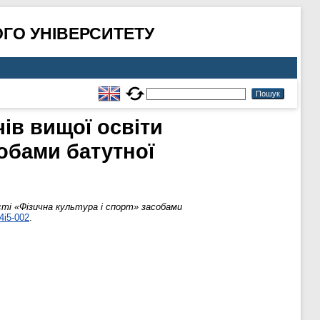
ГО УНІВЕРСИТЕТУ
ів вищої освіти
собами батутної
сті «Фізична культура і спорт» засобами
4i5-002
.