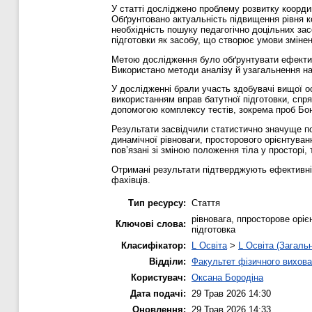
У статті досліджено проблему розвитку координ
Обґрунтовано актуальність підвищення рівня к
необхідність пошуку педагогічно доцільних засо
підготовки як засобу, що створює умови змінен
Метою дослідження було обґрунтувати ефективн
Використано методи аналізу й узагальнення на
У дослідженні брали участь здобувачі вищої о
використанням вправ батутної підготовки, спря
допомогою комплексу тестів, зокрема проб Бон
Результати засвідчили статистично значуще по
динамічної рівноваги, просторового орієнтува
пов’язані зі зміною положення тіла у просторі
Отримані результати підтверджують ефективніст
фахівців.
Тип ресурсу:
Стаття
рівновага, ппросторове оріє
Ключові слова:
підготовка
Класифікатор:
L Освіта
>
L Освіта (Загаль
Відділи:
Факультет фізичного вихова
Користувач:
Оксана Бородіна
Дата подачі:
29 Трав 2026 14:30
Оновлення:
29 Трав 2026 14:33