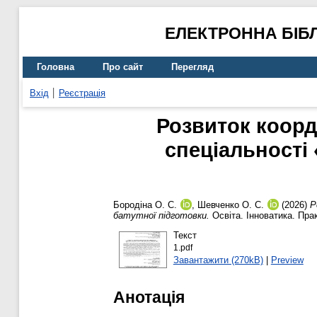
ЕЛЕКТРОННА БІБ
Головна
Про сайт
Перегляд
Вхід
Реєстрація
Розвиток коорд
спеціальності 
Бородіна О. С.
,
Шевченко О. С.
(2026)
Р
батутної підготовки.
Освіта. Інноватика. Прак
Текст
1.pdf
Завантажити (270kB)
|
Preview
Анотація