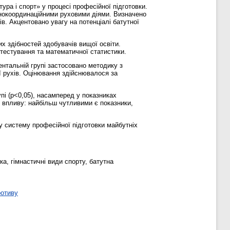
ура і спорт» у процесі професійної підготовки.
днокоординаційними руховими діями. Визначено
ів. Акцентовано увагу на потенціалі батутної
х здібностей здобувачів вищої освіти.
 тестування та математичної статистики.
ентальній групі застосовано методику з
ї рухів. Оцінювання здійснювалося за
пі (p<0,05), насамперед у показниках
р впливу: найбільш чутливими є показники,
 у систему професійної підготовки майбутніх
ка, гімнастичні види спорту, батутна
ротиву