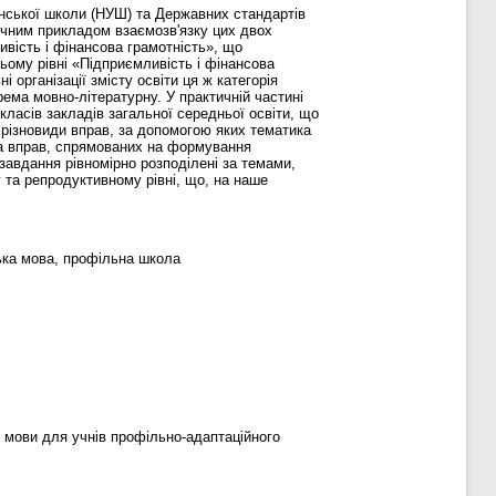
аїнської школи (НУШ) та Державних стандартів
очним прикладом взаємозв'язку цих двох
ивість і фінансова грамотність», що
ьому рівні «Підприємливість і фінансова
 організації змісту освіти ця ж категорія
рема мовно-літературну. У практичній частині
ласів закладів загальної середньої освіти, що
о різновиди вправ, за допомогою яких тематика
тка вправ, спрямованих на формування
 завдання рівномірно розподілені за темами,
 та репродуктивному рівні, що, на наше
ська мова, профільна школа
ї мови для учнів профільно-адаптаційного