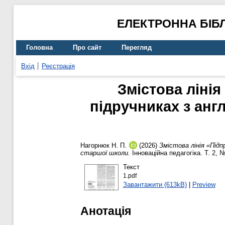
ЕЛЕКТРОННА БІБ
Головна
Про сайт
Перегляд
Вхід
Реєстрація
Змістова лінія
підручниках з анг
Нагорнюк Н. П.
(2026)
Змістова лінія «Підп
старшої школи.
Інноваційна педагогіка. Т. 2, 
Текст
1.pdf
Завантажити (613kB)
|
Preview
Анотація