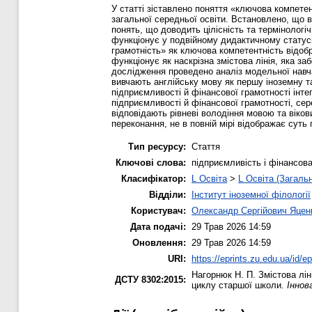
У статті зіставлено поняття «ключова компетен
загальної середньої освіти. Встановлено, що
понять, що доводить цілісність та термінолог
функціонує у подвійному дидактичному статусі 
грамотність» як ключова компетентність відобра
функціонує як наскрізна змістова лінія, яка за
дослідження проведено аналіз модельної навчал
вивчають англійську мову як першу іноземну та
підприємливості й фінансової грамотності інт
підприємливості й фінансової грамотності, сер
відповідають рівневі володіння мовою та віко
переконання, не в повній мірі відображає сут
Тип ресурсу:
Стаття
Ключові слова:
підприємливість і фінансова
Класифікатор:
L Освіта
>
L Освіта (Загаль
Відділи:
Інститут іноземної філології
Користувач:
Олександр Сергійович Яцен
Дата подачі:
29 Трав 2026 14:59
Оновлення:
29 Трав 2026 14:59
URI:
https://eprints.zu.edu.ua/id/e
Нагорнюк Н. П.
Змістова лін
ДСТУ 8302:2015:
циклу старшої школи.
Іннов