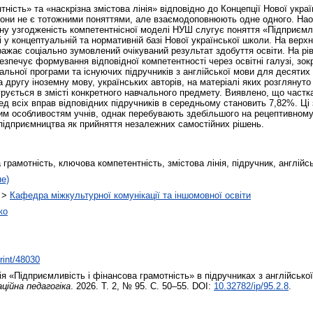
тність» та «наскрізна змістова лінія» відповідно до Концепції Нової укр
 вони не є тотожними поняттями, але взаємодоповнюють одне одного. На
ічну узгодженість компетентнісної моделі НУШ слугує поняття «Підприємл
у концептуальній та нормативній базі Нової української школи. На верхн
жає соціально зумовлений очікуваний результат здобуття освіти. На рівні
безпечує формування відповідної компетентності через освітні галузі, зок
ьної програми та існуючих підручників з англійської мови для десятих к
 другу іноземну мову, українських авторів, на матеріалі яких розглянут
егрується в змісті конкретного навчального предмету. Виявлено, що час
ед всіх вправ відповідних підручників в середньому становить 7,82%. Ці
вим особливостям учнів, однак перебувають здебільшого на рецептивному
ь підприємництва як прийняття незалежних самостійних рішень.
 грамотність, ключова компетентність, змістова лінія, підручник, англій
не)
>
Кафедра міжкультурної комунікації та іншомовної освіти
ко
print/48030
ія «Підприємливість і фінансова грамотність» в підручниках з англійсько
аційна педагогіка
. 2026. Т. 2, № 95. С. 50–55. DOI:
10.32782/ip/95.2.8
.