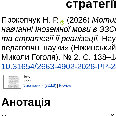
стратегії
Прокопчук Н. Р.
(2026)
Мотив
навчанні іноземної мови в ЗЗС
та стратегії її реалізації.
Наук
педагогічні науки» (Ніжинськи
Миколи Гоголя). № 2. С. 138–1
10.31654/2663-4902-2026-PP-2
Текст
1.pdf
Завантажити (281kB)
|
Preview
Анотація