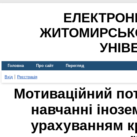
ЕЛЕКТРОН
ЖИТОМИРСЬК
УНІВ
Головна
Про сайт
Перегляд
Вхід
Реєстрація
Мотиваційний пот
навчанні інозе
урахуванням кр