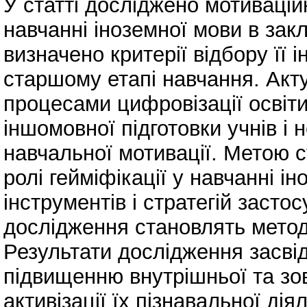
У статті досліджено мотивацій
навчанні іноземної мови в закл
визначено критерії відбору її і
старшому етапі навчання. Акт
процесами цифровізації освіти
іншомовної підготовки учнів і 
навчальної мотивації. Метою с
ролі гейміфікації у навчанні і
інструментів і стратегій засто
дослідження становлять методи
Результати дослідження засві
підвищенню внутрішньої та зо
активізації їх пізнавальної ді