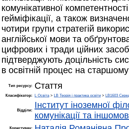
комунікативної компетентності
гейміфікації, а також визначен
чотири групи стратегій викори
англійської мови та обґрунто
цифрових і тради ційних засоб
підтверджують доцільність си
в освітній процес на старшому
Стаття
Тип ресурсу:
Класифікатор:
L Освіта
>
LB Теорія і практика освіти
>
LB1603 Серед
Інститут іноземної філ
Відділи:
комунікації та іншомов
Наталія Романівна Пр
Користувач: