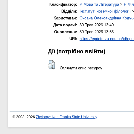
Класифікатор:
P Мова та Література
>
P Філ
Відділи:
Інститут іноземної філології
Користувач:
Оксана Олександрівна Кодуб
Дата подачі:
30 Трав 2026 13:40
Оновлення:
30 Трав 2026 13:56
URI:
https://eprints.zu.edu.ua/id/epr
Дії ​​(потрібно ввійти)
Оглянути опис ресурсу
© 2008–2026
Zhytomyr Ivan Franko State University