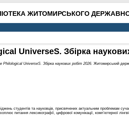
ЛІОТЕКА ЖИТОМИРСЬКОГО ДЕРЖАВНО
gical UniverseS. Збірка наукови
e Philological UniverseS. Збірка наукових робіт 2026.
Житомирський держав
ліджень студентів та науковців, присвячених актуальним проблемам суча
хоплює питання лексикографії, цифрової комунікації, комп’ютерної лінгві