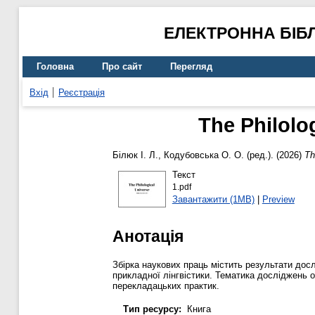
ЕЛЕКТРОННА БІБ
Головна
Про сайт
Перегляд
Вхід
Реєстрація
The Philolo
Білюк І. Л.
,
Кодубовська О. О.
(ред.). (2026)
Th
Текст
1.pdf
Завантажити (1MB)
|
Preview
Анотація
Збірка наукових праць містить результати дос
прикладної лінгвістики. Тематика досліджень о
перекладацьких практик.
Тип ресурсу:
Книга