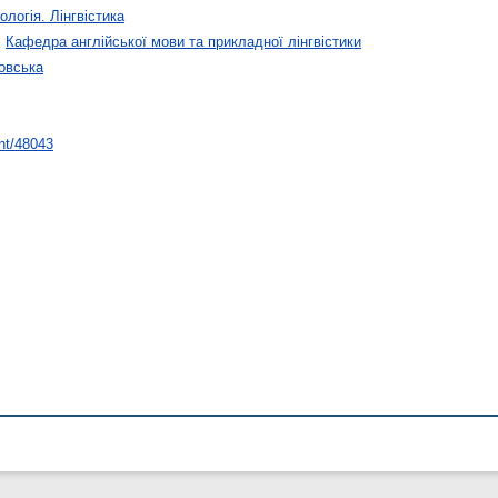
ологія. Лінгвістика
>
Кафедра англійської мови та прикладної лінгвістики
овська
int/48043