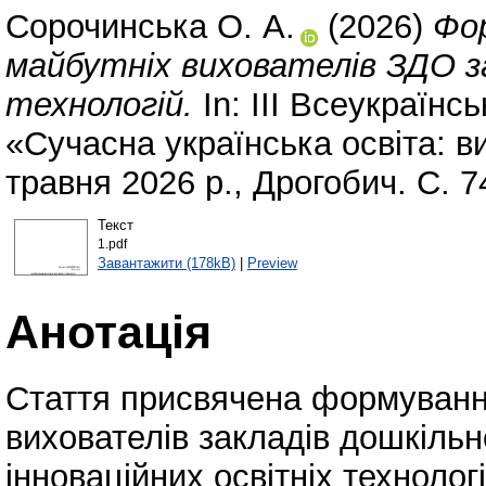
Сорочинська О. А.
(2026)
Фор
майбутніх вихователів ЗДО за
технологій.
In: ІІІ Всеукраїн
«Сучасна українська освіта: вик
травня 2026 р., Дрогобич. С. 7
Текст
1.pdf
Завантажити (178kB)
|
Preview
Анотація
Стаття присвячена формуванню
вихователів закладів дошкільн
інноваційних освітніх технолог