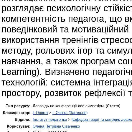
розглядає психологічну стійкі
компетентність педагога, що в
поведінковий та мотиваційний
використання тренінгів стресос
методу, рольових ігор та симу
навчання, а також програм со
Learning). Визначено педагогіч
технологій: системна інтеграці
простору, розвиток рефлексії 
Тип ресурсу:
Доповідь на конференції або симпозіумі (Стаття)
Класифікатор:
L Освіта
>
L Освіта (Загальне)
Відділи:
Інститут педагогіки
>
Кафедра теорії та методик дошкіл
Користувач:
Олена Петрівна Сіваченко