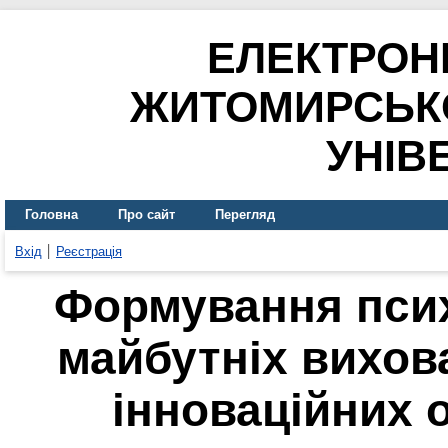
ЕЛЕКТРОН
ЖИТОМИРСЬК
УНІВ
Головна
Про сайт
Перегляд
Вхід
Реєстрація
Формування психо
майбутніх вихов
інноваційних о