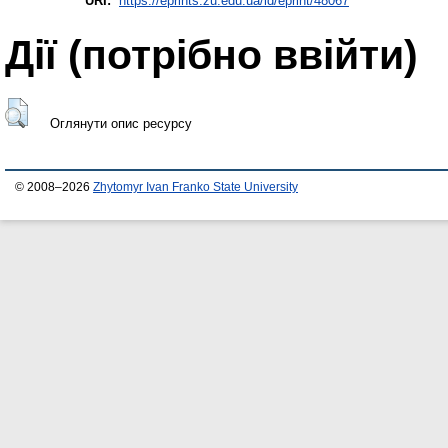
URI:
https://eprints.zu.edu.ua/id/eprint/48067
Дії ​​(потрібно ввійти)
Оглянути опис ресурсу
© 2008–2026
Zhytomyr Ivan Franko State University