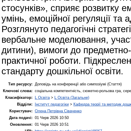
стосунків», сприяє розвитку ем
умінь, емоційної регуляції та 
Розглянуто педагогічні стратегі
вербальне моделювання, участь
дитини), вимоги до предметно
практичної роботи. Підкреслен
стандарту дошкільної освіти.
Тип ресурсу:
Доповідь на конференції або симпозіумі (Стаття)
Ключові слова:
соціальна компетентність, сюжетно-рольова гра, серед
Класифікатор:
L Освіта
>
L Освіта (Загальне)
Відділи:
Інститут педагогіки
>
Кафедра теорії та методик дошк
Користувач:
Олена Петрівна Сіваченко
Дата подачі:
01 Черв 2026 10:50
Оновлення:
01 Черв 2026 10:51