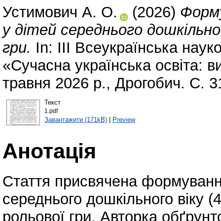
Устимович А. О.
(2026)
Форм
у дітей середнього дошкільно
гри.
In: ІІІ Всеукраїнська нау
«Сучасна українська освіта: вик
травня 2026 р., Дрогобич. С. 
Текст
1.pdf
Завантажити (171kB)
|
Preview
Анотація
Стаття присвячена формуванню
середнього дошкільного віку (
рольової гри. Авторка обґрунт