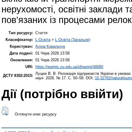
нерухомості, освітні заклади т
пов’язаних із процесами релок
Тип ресурсу:
Стаття
Класифікатор:
L Освіта
>
L Освіта (Загальне)
Користувач:
Аліна Ковальчук
Дата подачі:
01 Черв 2026 13:58
Оновлення:
01 Черв 2026 13:58
URI:
https://eprints.zu.edu.ua/id/eprint/48080
Луцюк В. В.
Релокація підприємств України в умовах 
ДСТУ 8302:2015:
наук
. 2026. № 17. С. 50–58. DOI:
10.32782/naturaljourn
Дії ​​(потрібно ввійти)
Оглянути опис ресурсу