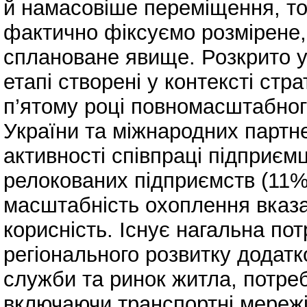
й намасовіше переміщення, то
фактично фіксуємо розмірене,
сплановане явище. Розкрито у
етапі створені у контексті стра
п’ятому році повномасштабног
України та міжнародних партне
активності співпраці підприєм
релокованих підприємств (11%)
масштабність охоплення вказан
корисність. Існує нагальна по
регіонального розвитку додатк
служби та ринок житла, потреб
включаючи транспортні мережі