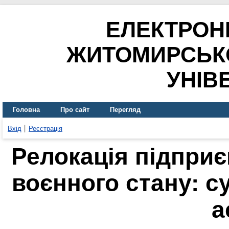
ЕЛЕКТРОН
ЖИТОМИРСЬК
УНІВ
Головна
Про сайт
Перегляд
Вхід
Реєстрація
Релокація підприє
воєнного стану: с
а