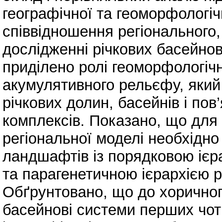
географічної та геоморфологічн
співвідношення регіонального, 
дослідженні річкових басейно
приділено ролі геоморфологічн
акумулятивного рельєфу, який
річкових долин, басейнів і по
комплексів. Показано, що для
регіональної моделі необхідно
ландшафтів із порядковою ієр
та парагенетичною ієрархією 
Обґрунтовано, що до хоричног
басейнові системи перших чоти