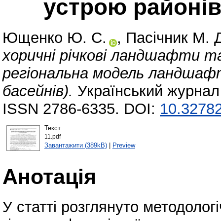
устрою районів
Ющенко Ю. С.
,
Пасічник М. 
хоричні річкові ландшафти т
регіональна модель ландшафт
басейнів).
Український журнал 
ISSN 2786-6335. DOI:
10.32782
Текст
11.pdf
Завантажити (389kB)
|
Preview
Анотація
У статті розглянуто методолог