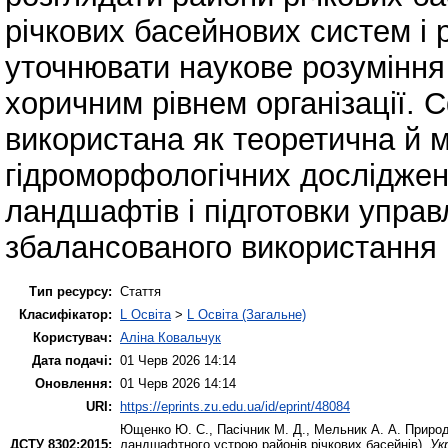
річкових басейнових систем і 
уточнювати наукове розуміння м
хоричним рівнем організації.
використана як теоретична й 
гідроморфологічних досліджень
ландшафтів і підготовки управ
збалансованого використання 
Тип ресурсу:
Стаття
Класифікатор:
L Освіта
>
L Освіта (Загальне)
Користувач:
Аліна Ковальчук
Дата подачі:
01 Черв 2026 14:14
Оновлення:
01 Черв 2026 14:14
URI:
https://eprints.zu.edu.ua/id/eprint/48084
Ющенко Ю. С.
,
Пасічник М. Д.
,
Мельник А. А.
Природн
ДСТУ 8302:2015:
ландшафтного устрою районів річкових басейнів).
Ук