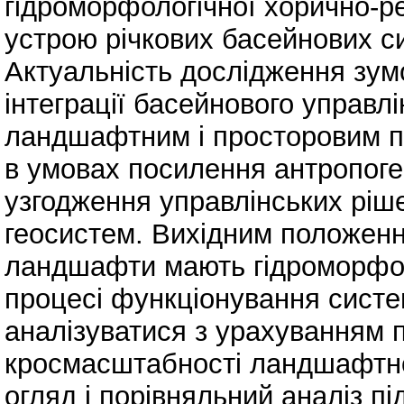
гідроморфологічної хорично-р
устрою річкових басейнових си
Актуальність дослідження зу
інтеграції басейнового управл
ландшафтним і просторовим 
в умовах посилення антропоген
узгодження управлінських ріше
геосистем. Вихідним положення
ландшафти мають гідроморфол
процесі функціонування систе
аналізуватися з урахуванням 
кросмасштабності ландшафтної
огляд і порівняльний аналіз пі