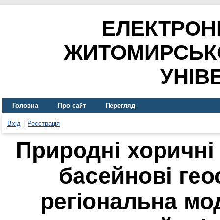
ЕЛЕКТРОН
ЖИТОМИРСЬК
УНІВ
Головна
Про сайт
Перегляд
Вхід
Реєстрація
Природні хоричні
басейнові гео
регіональна м