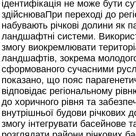
ідентифікація не може бути с
здійснюваПри переході до рег
набувають річкові долини як п
ландшафтні системи. Використ
змогу виокремлювати територі
ландшафтів, зокрема молодого
сформованого сучасними русла
показано, що пояс парагенети
відповідає регіональному рівню
до хоричного рівня та забезпе
внутрішньої будови річкових д
змогу інтегрувати басейнове 
розглядати райони річкових б