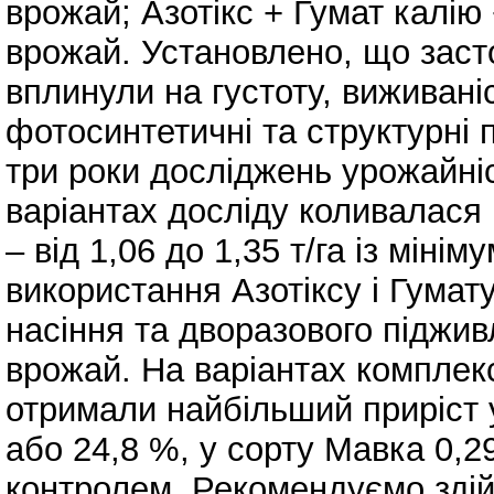
врожай; Азотікс + Гумат калію
врожай. Установлено, що заст
вплинули на густоту, виживаніс
фотосинтетичні та структурні 
три роки досліджень урожайніс
варіантах досліду коливалася в
– від 1,06 до 1,35 т/га із міні
використання Азотіксу і Гумат
насіння та дворазового піджив
врожай. На варіантах комплек
отримали найбільший приріст у
або 24,8 %, у сорту Мавка 0,29
контролем. Рекомендуємо здій