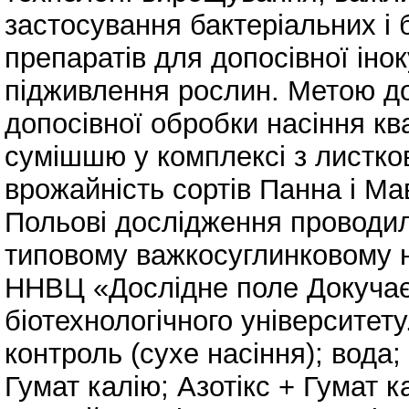
застосування бактеріальних і 
препаратів для допосівної інок
підживлення рослин. Метою д
допосівної обробки насіння кв
сумішшю у комплексі з листк
врожайність сортів Панна і Ма
Польові дослідження проводил
типовому важкосуглинковому н
ННВЦ «Дослідне поле Докуча
біотехнологічного університету
контроль (сухе насіння); вода; 
Гумат калію; Азотікс + Гумат 