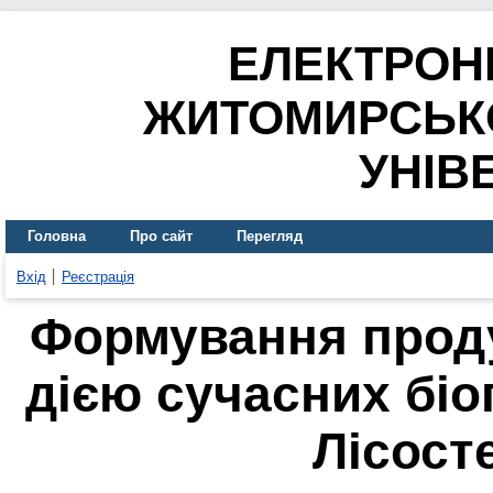
ЕЛЕКТРОН
ЖИТОМИРСЬК
УНІВ
Головна
Про сайт
Перегляд
Вхід
Реєстрація
Формування проду
дією сучасних біо
Лісост