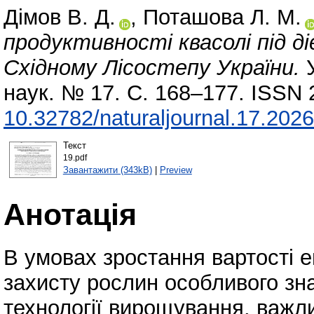
Дімов В. Д.
,
Поташова Л. М.
продуктивності квасолі під д
Східному Лісостепу України.
У
наук. № 17. С. 168–177. ISSN 
10.32782/naturaljournal.17.202
Текст
19.pdf
Завантажити (343kB)
|
Preview
Анотація
В умовах зростання вартості е
захисту рослин особливого з
технології вирощування, важл