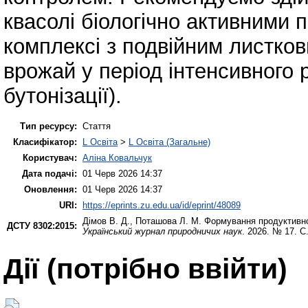
квасолі біологічно активними п
комплексі з подвійним листко
врожай у період інтенсивного 
бутонізації).
Тип ресурсу:
Стаття
Класифікатор:
L Освіта
>
L Освіта (Загальне)
Користувач:
Аліна Ковальчук
Дата подачі:
01 Черв 2026 14:37
Оновлення:
01 Черв 2026 14:37
URI:
https://eprints.zu.edu.ua/id/eprint/48089
Дімов В. Д.
,
Поташова Л. М.
Формування продуктивност
ДСТУ 8302:2015:
Український журнал природничих наук
. 2026. № 17. С
Дії ​​(потрібно ввійти)