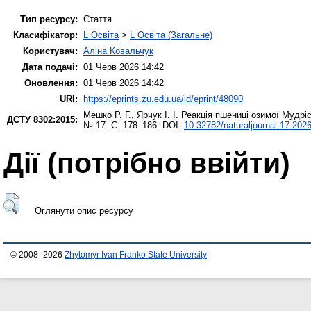
Тип ресурсу:
Стаття
Класифікатор:
L Освіта
>
L Освіта (Загальне)
Користувач:
Аліна Ковальчук
Дата подачі:
01 Черв 2026 14:42
Оновлення:
01 Черв 2026 14:42
URI:
https://eprints.zu.edu.ua/id/eprint/48090
Мешко Р. Г.
,
Ярчук І. І.
Реакція пшениці озимої Мудрі
ДСТУ 8302:2015:
№ 17. С. 178–186. DOI:
10.32782/naturaljournal.17.202
Дії ​​(потрібно ввійти)
Оглянути опис ресурсу
© 2008–2026
Zhytomyr Ivan Franko State University