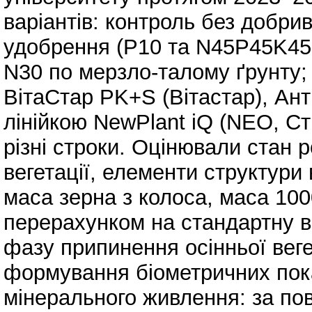
варіантів: контроль без добри
удобрення (P10 та N45P45K45 
N30 по мерзло-талому ґрунту; 
ВітаСтар PK+S (Вітастар), Ант
лінійкою NewPlant iQ (NEO, Ст
різні строки. Оцінювали стан 
вегетації, елементи структури
маса зерна з колоса, маса 100
перерахунком на стандартну в
фазу припинення осінньої вег
формування біометричних пока
мінерального живлення: за по