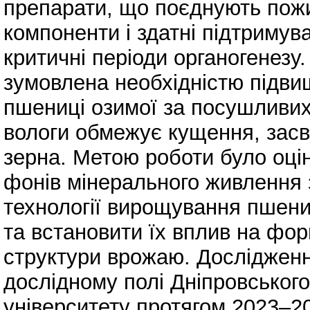
препарати, що поєднують пожив
компоненти і здатні підтримува
критичні періоди органогенезу
зумовлена необхідністю підвищ
пшениці озимої за посушливих
вологи обмежує кущення, засв
зерна. Метою роботи було оці
фонів мінерального живлення
технології вирощування пшени
та встановити їх вплив на фор
структури врожаю. Дослідженн
дослідному полі Дніпровськог
університету протягом 2023–2