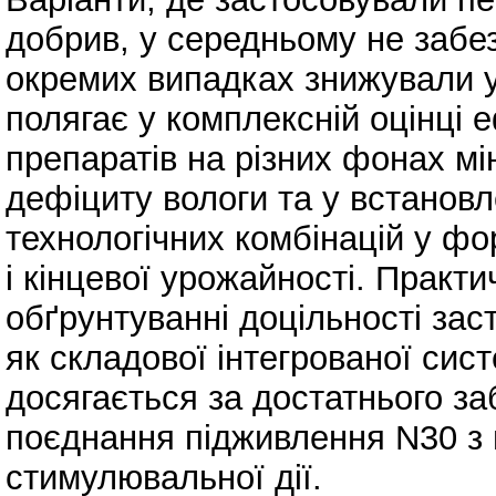
добрив, у середньому не забез
окремих випадках знижували 
полягає у комплексній оцінці 
препаратів на різних фонах м
дефіциту вологи та у встановле
технологічних комбінацій у ф
і кінцевої урожайності. Практи
обґрунтуванні доцільності за
як складової інтегрованої си
досягається за достатнього з
поєднання підживлення N30 з 
стимулювальної дії.