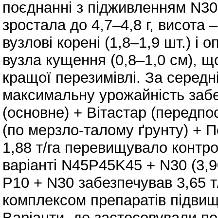
поєднанні з підживленням N30
зростала до 4,7–4,8 г, висота
вузлові корені (1,8–1,9 шт.) і
вузла кущення (0,8–1,0 см), 
кращої перезимівлі. За серед
максимальну урожайність заб
(основне) + Вітастар (передпо
(по мерзло-талому ґрунту) + По
1,88 т/га перевищувало контр
варіанті N45P45K45 + N30 (3,9
P10 + N30 забезпечував 3,65 т
комплексом препаратів підвищу
Варіанти, де застосовували п