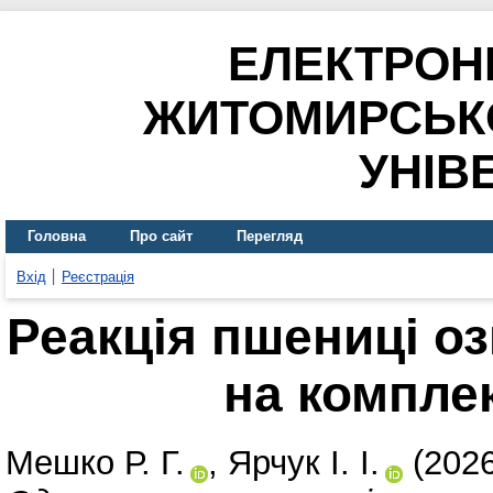
ЕЛЕКТРОН
ЖИТОМИРСЬК
УНІВ
Головна
Про сайт
Перегляд
Вхід
Реєстрація
Реакція пшениці о
на компле
Мешко Р. Г.
,
Ярчук І. І.
(202