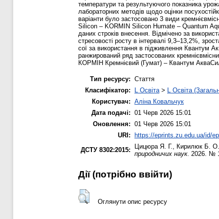
температури та результуючого показника урожа
лабораторних методів щодо оцінки посухостійко
варіанти було застосовано 3 види кремнієвміс
Silicon – KORMIN Silicon Humate – Quantum Aqu
даних строків внесення. Відмічено за використ
стресовості росту в інтервалі 9,3–13,2%, зрос
сої за використання в підживлення Квантум А
ранжирований ряд застосованих кремнієвмісних
КОРМІН Кремнієвий (Гумат) – Квантум АкваСи
Тип ресурсу:
Стаття
Класифікатор:
L Освіта
>
L Освіта (Загаль
Користувач:
Аліна Ковальчук
Дата подачі:
01 Черв 2026 15:01
Оновлення:
01 Черв 2026 15:01
URI:
https://eprints.zu.edu.ua/id/e
Цицюра Я. Г.
,
Кирилюк Б. О
ДСТУ 8302:2015:
природничих наук
. 2026. № 
Дії ​​(потрібно ввійти)
Оглянути опис ресурсу