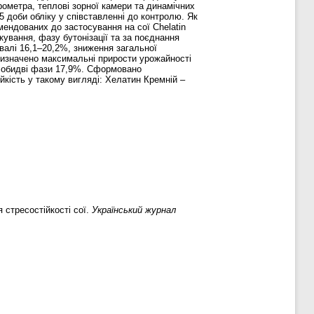
рометра, теплові зорної камери та динамічних
5 доби обліку у співставленні до контролю. Як
мендованих до застосування на сої Chelatin
кування, фазу бутонізації та за поєднання
валі 16,1–20,2%, зниження загальної
 Визначено максимальні прирости урожайності
в обидві фази 17,9%. Сформовано
кість у такому вигляді: Хелатин Кремній –
стресостійкості сої.
Український журнал