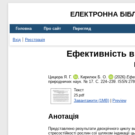
ЕЛЕКТРОННА БІБ
Головна
Про сайт
Перегляд
Вхід
Реєстрація
Ефективність в
Цицюра Я. Г.
,
Кирилюк Б. О.
(2026)
Ефек
природничих наук. № 17. С. 224–239. ISSN 278
Текст
25.pdf
Завантажити (1MB)
|
Preview
Анотація
Представлено результати двохрічного циклу ви
стресостійкості рослин сої шляхом індикації ц