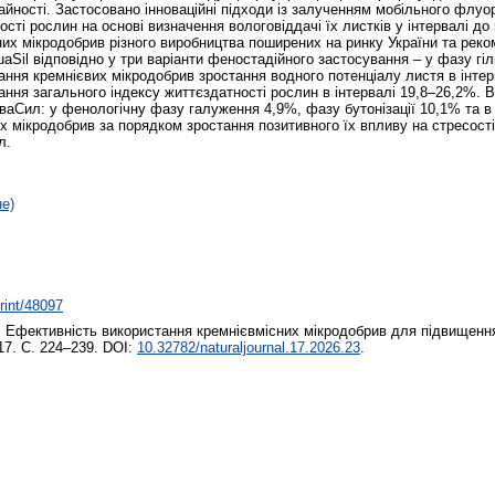
йності. Застосовано інноваційні підходи із залученням мобільного флуо
сті рослин на основі визначення вологовіддачі їх листків у інтервалі до 
них мікродобрив різного виробництва поширених на ринку України та реко
aSil відповідно у три варіанти феностадійного застосування – у фазу гіл
ання кремнієвих мікродобрив зростання водного потенціалу листя в інтер
тання загального індексу життєздатності рослин в інтервалі 19,8–26,2%.
кваСил: у фенологічну фазу галуження 4,9%, фазу бутонізації 10,1% та 
 мікродобрив за порядком зростання позитивного їх впливу на стресостій
л.
не)
print/48097
.
Ефективність використання кремнієвмісних мікродобрив для підвищення 
17. С. 224–239. DOI:
10.32782/naturaljournal.17.2026.23
.