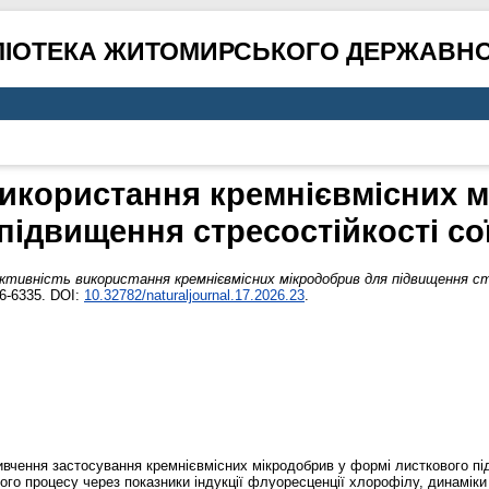
ЛІОТЕКА ЖИТОМИРСЬКОГО ДЕРЖАВНО
икористання кремнієвмісних 
підвищення стресостійкості со
тивність використання кремнієвмісних мікродобрив для підвищення ст
6-6335. DOI:
10.32782/naturaljournal.17.2026.23
.
вчення застосування кремнієвмісних мікродобрив у формі листкового пі
ього процесу через показники індукції флуоресценції хлорофілу, динаміки 