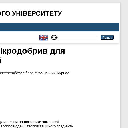
ГО УНІВЕРСИТЕТУ
мікродобрив для
ї
ресостійкості сої.
Український журнал
дживлення на показники загальної
вологовіддачі, тепловізаційного градієнту