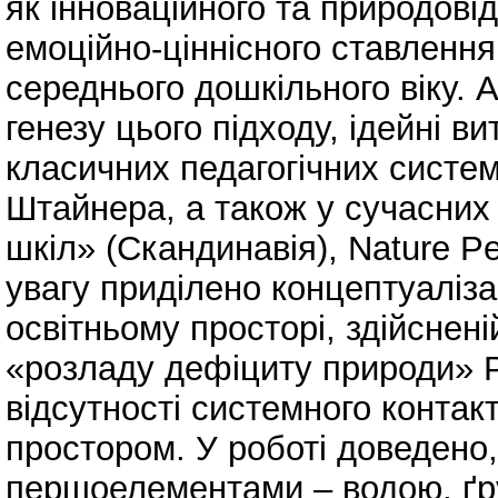
як інноваційного та природов
емоційно-ціннісного ставлення
середнього дошкільного віку.
генезу цього підходу, ідейні в
класичних педагогічних систем
Штайнера, а також у сучасних
шкіл» (Скандинавія), Nature P
увагу приділено концептуаліза
освітньому просторі, здійсненій
«розладу дефіциту природи» Р
відсутності системного контакт
простором. У роботі доведено
першоелементами – водою, ґру