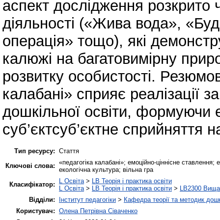
аспект дослідження розкрито ч
діяльності («Жива вода», «Буд
операція» тощо), які демонст
калюжі на багатовимірну прир
розвитку особистості. Резюмо
калабані» сприяє реалізації 
дошкільної освіти, формуючи е
суб’єктсуб’єктне сприйняття н
Тип ресурсу:
Стаття
«педагогіка калабані»; емоційно-ціннісне ставлення; 
Ключові слова:
екологічна культура; вільна гра
L Освіта
>
LB Теорія і практика освіти
Класифікатор:
L Освіта
>
LB Теорія і практика освіти
>
LB2300 Вища 
Відділи:
Інститут педагогіки
>
Кафедра теорії та методик дошк
Користувач:
Олена Петрівна Сіваченко