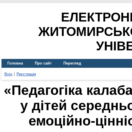
ЕЛЕКТРОН
ЖИТОМИРСЬК
УНІВ
Головна
Про сайт
Перегляд
Вхід
Реєстрація
«Педагогіка калаба
у дітей середнь
емоційно-цінні