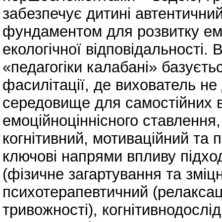
забезпечує дитині автентичний
фундаментом для розвитку емпа
екологічної відповідальності.
«педагогіки калабані» базуєть
фасилітації, де вихователь не
середовище для самостійних в
емоційноціннісного ставлення
когнітивний, мотиваційний та 
ключові напрями впливу підхо
(фізичне загартування та зміцн
психотерапевтичний (релаксац
тривожності), когнітивнодослі