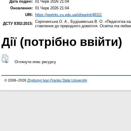
Дата подачі:
01 Черв 2026 21:04
Оновлення:
01 Черв 2026 21:04
URI:
https://eprints.zu.edu.ua/id/eprint/48111
Сорочинська О. А.
,
Будішевська В. О.
«Педагогіка ка
ДСТУ 8302:2015:
ставлення до природного довкілля.
Освіта та педаго
Дії ​​(потрібно ввійти)
Оглянути опис ресурсу
© 2008–2026
Zhytomyr Ivan Franko State University