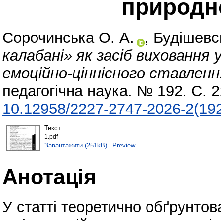
природн
Сорочинська О. А.
,
Будішевс
калабані» як засіб виховання 
емоційно-ціннісного ставленн
педагогічна наука. № 192. С. 
10.12958/2227-2747-2026-2(19
Текст
1.pdf
Завантажити (251kB)
|
Preview
Анотація
У статті теоретично обґрунтов