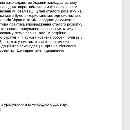
нне законодавство України закладає основу
міжнародних норм, обмеженим фінансуванням
ханізми реалізації цілей сталого розвитку на
ієї мети було використано методи системного
 актів України та міжнародних документів,
ітова практика впровадження сталого розвитку
атегічного планування, фінансових стимулів,
авовому регулюванні, але їм потрібно
ю стратегій. Наукова новизна роботи полягає у
й, а також у систематизації ефективних
ндацій для законодавців, органів місцевого
 розвитку. Це сприятиме підвищенню
і з урахуванням міжнародного досвіду.
9
.