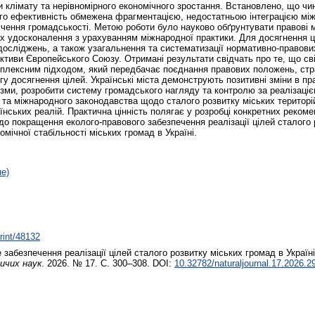
клімату та нерівномірного економічного зростання. Встановлено, що чи
його ефективність обмежена фрагментацією, недостатньою інтеграцією 
чення громадськості. Метою роботи було науково обґрунтувати правові ме
їх удосконалення з урахуванням міжнародної практики. Для досягнення ц
досліджень, а також узагальнення та систематизації нормативно-правових
тиви Європейського Союзу. Отримані результати свідчать про те, що св
мплексним підходом, який передбачає поєднання правових положень, стр
гу досягнення цілей. Українські міста демонструють позитивні зміни в пр
ізми, розробити систему громадського нагляду та контролю за реалізаціє
о та міжнародного законодавства щодо сталого розвитку міських територі
аїнських реалій. Практична цінність полягає у розробці конкретних рекоме
о покращення еколого-правового забезпечення реалізації цілей сталого
омічної стабільності міських громад в Україні.
не)
print/48132
забезпечення реалізації цілей сталого розвитку міських громад в Україн
ичих наук
. 2026. № 17. С. 300–308. DOI:
10.32782/naturaljournal.17.2026.2