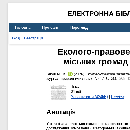
ЕЛЕКТРОННА БІБ
Головна
Про сайт
Перегляд
Вхід
Реєстрація
Еколого-правове 
міських громад
Геков М. В.
(2026)
Еколого-правове забезпеч
журнал природничих наук. № 17. С. 300–308. 
Текст
31.pdf
Завантажити (434kB)
|
Preview
Анотація
У статті аналізуються екологічні та правові п
дослідження зумовлена ​​багатогранними соціал