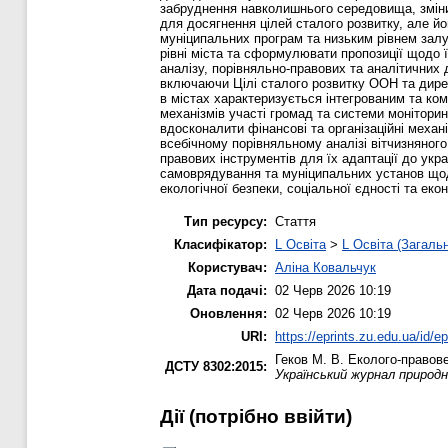
забруднення навколишнього середовища, зміни 
для досягнення цілей сталого розвитку, але 
муніципальних програм та низьким рівнем залу
рівні міста та сформулювати пропозиції щодо 
аналізу, порівняльно-правових та аналітичних 
включаючи Цілі сталого розвитку ООН та дирек
в містах характеризується інтегрованим та ко
механізмів участі громад та системи моніторин
вдосконалити фінансові та організаційні механ
всебічному порівняльному аналізі вітчизняног
правових інструментів для їх адаптації до укр
самоврядування та муніципальних установ щод
екологічної безпеки, соціальної єдності та екон
Тип ресурсу:
Стаття
Класифікатор:
L Освіта
>
L Освіта (Загаль
Користувач:
Аліна Ковальчук
Дата подачі:
02 Черв 2026 10:19
Оновлення:
02 Черв 2026 10:19
URI:
https://eprints.zu.edu.ua/id/e
Геков М. В.
Еколого-правове 
ДСТУ 8302:2015:
Український журнал природн
Дії ​​(потрібно ввійти)