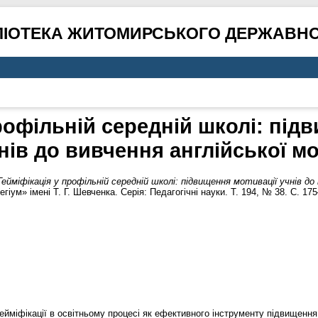
ЛІОТЕКА ЖИТОМИРСЬКОГО ДЕРЖАВНО
рофільній середній школі: під
нів до вивчення англійської м
Гейміфікація у профільній середній школі: підвищення мотивації учнів до 
гіум» імені Т. Г. Шевченка. Серія: Педагогічні науки. Т. 194, № 38. С. 17
ейміфікації в освітньому процесі як ефективного інструменту підвищення