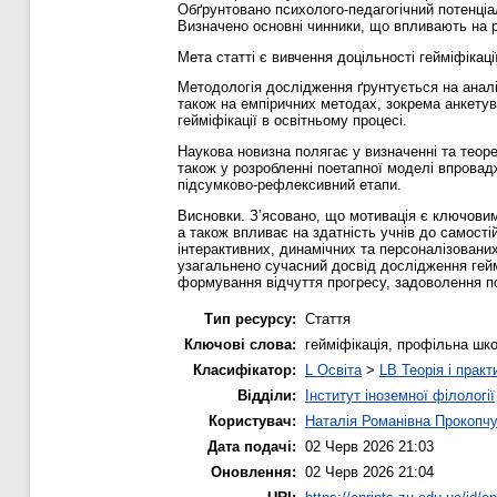
Обґрунтовано психолого-педагогічний потенціал
Визначено основні чинники, що впливають на рі
Мета статті є вивчення доцільності гейміфікаці
Методологія дослідження ґрунтується на аналіз
також на емпіричних методах, зокрема анкетува
гейміфікації в освітньому процесі.
Наукова новизна полягає у визначенні та теоре
також у розробленні поетапної моделі впровад
підсумково-рефлексивний етапи.
Висновки. З’ясовано, що мотивація є ключовим 
а також впливає на здатність учнів до самості
інтерактивних, динамічних та персоналізованих
узагальнено сучасний досвід дослідження геймі
формування відчуття прогресу, задоволення пот
Тип ресурсу:
Стаття
Ключові слова:
гейміфікація, профільна шко
Класифікатор:
L Освіта
>
LB Теорія і практ
Відділи:
Інститут іноземної філології
Користувач:
Наталія Романівна Прокопч
Дата подачі:
02 Черв 2026 21:03
Оновлення:
02 Черв 2026 21:04