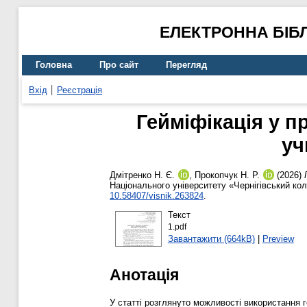
ЕЛЕКТРОННА БІБ
Головна
Про сайт
Перегляд
Вхід
Реєстрація
Гейміфікація у п
уч
Дмітренко Н. Є.
,
Прокопчук Н. Р.
(2026)
Національного університету «Чернігівський коле
10.58407/visnik.263824
.
Текст
1.pdf
Завантажити (664kB)
|
Preview
Анотація
У статті розглянуто можливості використання г