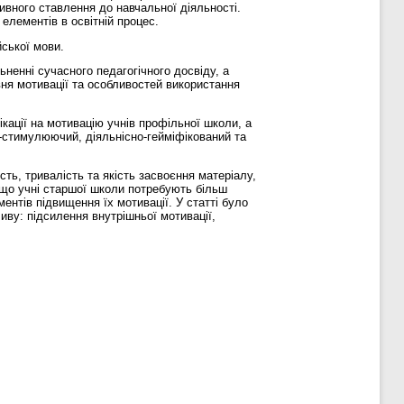
тивного ставлення до навчальної діяльності.
елементів в освітній процес.
йської мови.
ьненні сучасного педагогічного досвіду, а
вня мотивації та особливостей використання
кації на мотивацію учнів профільної школи, а
о-стимулюючий, діяльнісно-гейміфікований та
ть, тривалість та якість засвоєння матеріалу,
, що учні старшої школи потребують більш
ентів підвищення їх мотивації. У статті було
иву: підсилення внутрішньої мотивації,