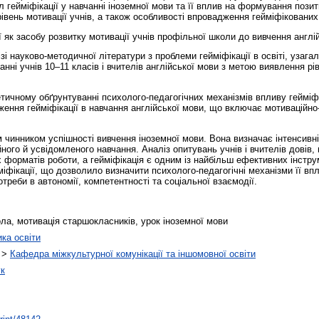
 гейміфікації у навчанні іноземної мови та її вплив на формування пози
вень мотивації учнів, а також особливості впровадження гейміфікованих 
ї як засобу розвитку мотивації учнів профільної школи до вивчення англі
і науково-методичної літератури з проблеми гейміфікації в освіті, узагал
нні учнів 10–11 класів і вчителів англійської мови з метою виявлення рі
тичному обґрунтуванні психолого-педагогічних механізмів впливу гейміфі
ження гейміфікації в навчання англійської мови, що включає мотиваційн
чинником успішності вивчення іноземної мови. Вона визначає інтенсивніс
йного й усвідомленого навчання. Аналіз опитувань учнів і вчителів довів
 форматів роботи, а гейміфікація є одним із найбільш ефективних інструм
фікації, що дозволило визначити психолого-педагогічні механізми її впл
реби в автономії, компетентності та соціальної взаємодії.
ла, мотивація старшокласників, урок іноземної мови
ика освіти
>
Кафедра міжкультурної комунікації та іншомовної освіти
ук