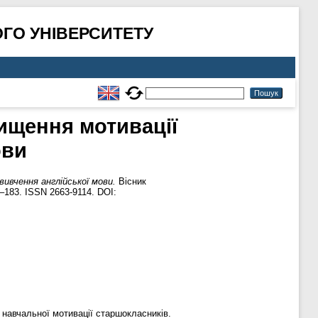
ГО УНІВЕРСИТЕТУ
вищення мотивації
ови
вивчення англійської мови.
Вісник
5–183. ISSN 2663-9114. DOI:
 навчальної мотивації старшокласників.