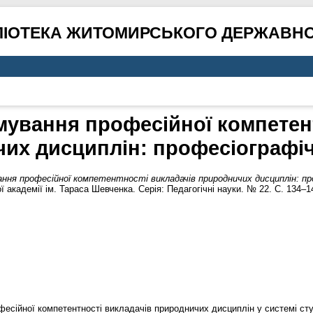
ЛІОТЕКА ЖИТОМИРСЬКОГО ДЕРЖАВНО
мування професійної компетент
их дисциплін: професіографіч
ня професійної компетентності викладачів природничих дисциплін: про
ї академії ім. Тараса Шевченка. Серія: Педагогічні науки. № 22. С. 134–
есійної компетентності викладачів природничих дисциплін у системі сту