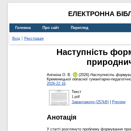
ЕЛЕКТРОННА БІБ
Головна
Про сайт
Перегляд
Вхід
Реєстрація
Наступність фор
природнич
Анічкіна О. В.
(2026)
Наступність формуван
Кременецької обласної гуманітарно-педагогічно
2026-22.16
.
Текст
1.pdf
Завантажити (257kB)
|
Preview
Анотація
У статті розглянуто проблему формування проф