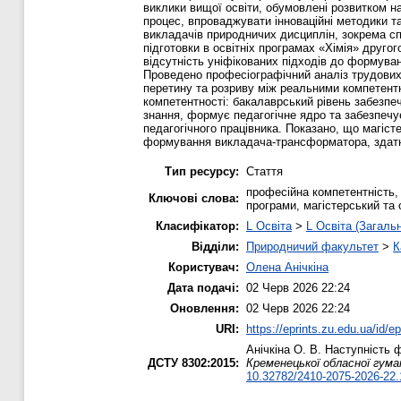
виклики вищої освіти, обумовлені розвитком нау
процес, впроваджувати інноваційні методики т
викладачів природничих дисциплін, зокрема сп
підготовки в освітніх програмах «Хімія» друго
відсутність уніфікованих підходів до формува
Проведено професіографічний аналіз трудових
перетину та розриву між реальними компетентн
компетентності: бакалаврський рівень забезпе
знання, формує педагогічне ядро та забезпечує
педагогічного працівника. Показано, що магіс
формування викладача-трансформатора, здатно
Тип ресурсу:
Стаття
професійна компетентність, 
Ключові слова:
програми, магістерський та 
Класифікатор:
L Освіта
>
L Освіта (Загаль
Відділи:
Природничий факультет
>
К
Користувач:
Олена Анічкіна
Дата подачі:
02 Черв 2026 22:24
Оновлення:
02 Черв 2026 22:24
URI:
https://eprints.zu.edu.ua/id/e
Анічкіна О. В.
Наступність ф
ДСТУ 8302:2015:
Кременецької обласної гуман
10.32782/2410-2075-2026-22.