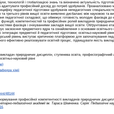
ки, технологій і глобалізацією знань та визначено актуальність підготов
а адаптувати професійний досвід до потреб здобувачів. Проаналізовано м
ецифіку педагогічної підготовки здобувачів непедагогічних спеціальност
го та третього рівнів вищої освіти виявлено дисбаланс між науковою та 
ння педагогічної складової, що обмежує готовність молодих фахівців до 
 функцій, компетентностей та професійних ролей викладачів природничи
остями фахівців і очікуваннями закладів вищої освіти. Обґрунтовано ет
чує засвоєння предметного ядра та ознайомлення з основами освітнього
 інтеграцію предметної й педагогічної підготовки; освітньо-науковий рі
терський рівень виступає критичною платформою для започаткування педа
го ефективно реалізовувати освітній процес, підвищувати якість виклад
викладач природничих дисциплін, ступенева освіта, професіографічний ана
освітньо-науковий рівні
не)
афедра хімії
print/48144
ормування професійної компетентності викладачів природничих дисциплі
ітарно-педагогічної академії ім. Тараса Шевченка. Серія: Педагогічні на
16
.