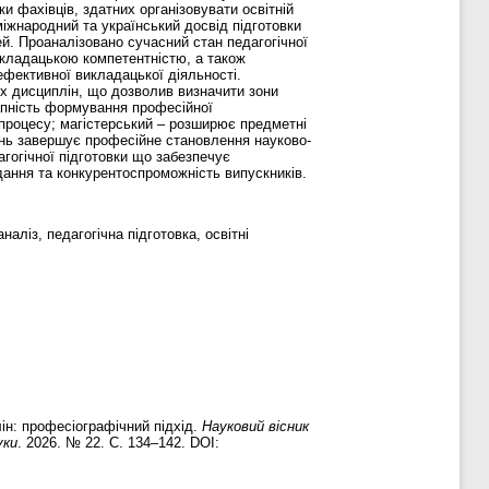
ки фахівців, здатних організовувати освітній
іжнародний та український досвід підготовки
ей. Проаналізовано сучасний стан педагогічної
викладацькою компетентністю, а також
ефективної викладацької діяльності.
х дисциплін, що дозволив визначити зони
апність формування професійної
 процесу; магістерський – розширює предметні
вень завершує професійне становлення науково-
гогічної підготовки що забезпечує
ання та конкурентоспроможність випускників.
ліз, педагогічна підготовка, освітні
н: професіографічний підхід.
Науковий вісник
уки
. 2026. № 22. С. 134–142. DOI: