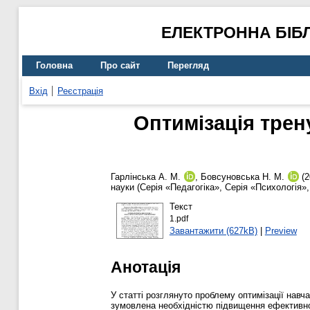
ЕЛЕКТРОННА БІБ
Головна
Про сайт
Перегляд
Вхід
Реєстрація
Оптимізація трен
Гарлінська А. М.
,
Бовсуновська Н. М.
(2
науки (Серія «Педагогіка», Серія «Психологія»
Текст
1.pdf
Завантажити (627kB)
|
Preview
Анотація
У статті розглянуто проблему оптимізації нав
зумовлена необхідністю підвищення ефективно