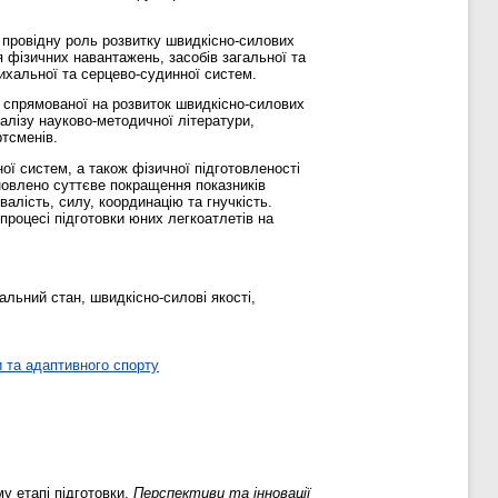
о провідну роль розвитку швидкісно-силових
 фізичних навантажень, засобів загальної та
ихальної та серцево-судинної систем.
 спрямованої на розвиток швидкісно-силових
алізу науково-методичної літератури,
ртсменів.
ї систем, а також фізичної підготовленості
новлено суттєве покращення показників
валість, силу, координацію та гнучкість.
процесі підготовки юних легкоатлетів на
альний стан, швидкісно-силові якості,
 та адаптивного спорту
у етапі підготовки.
Перспективи та інновації