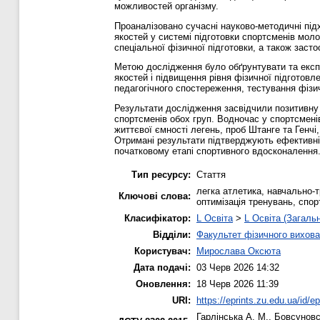
можливостей організму.
Проаналізовано сучасні науково-методичні підх
якостей у системі підготовки спортсменів мол
спеціальної фізичної підготовки, а також зас
Метою дослідження було обґрунтувати та експ
якостей і підвищення рівня фізичної підготовл
педагогічного спостереження, тестування фізи
Результати дослідження засвідчили позитивну 
спортсменів обох груп. Водночас у спортсмені
життєвої ємності легень, проб Штанге та Генчі,
Отримані результати підтверджують ефективніс
початковому етапі спортивного вдосконалення
Тип ресурсу:
Стаття
легка атлетика, навчально-т
Ключові слова:
оптимізація тренувань, спор
Класифікатор:
L Освіта
>
L Освіта (Загаль
Відділи:
Факультет фізичного вихова
Користувач:
Мирослава Оксюта
Дата подачі:
03 Черв 2026 14:32
Оновлення:
18 Черв 2026 11:39
URI:
https://eprints.zu.edu.ua/id/e
Гарлінська А. М.
,
Бовсуновс