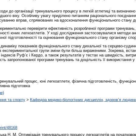
оди до організації тренувального процесу в легкій атлетиці та визначен
одшого віку. Особливу увагу приділено питанням раціонального поєднання
тосуванню вправ, спрямованих на вдосконалення функціонального стану д
ериментально перевірити ефективність розробленої програми тренувань,
еності юних легкоатлетів. У ході дослідження застосовувалися методи ан
чної підготовленості та оцінювання функціонального стану організму спо
динаміку показників функціонального стану дихальної та серцево-судинно
в експериментальної групи зміни були більш вираженими. Зокрема, вста
 індексів Руф’є і Кердо, а також результатів у тестах на швидкість, витри
ть запропонованої програми тренувань та доцільність її використання у 
.
ренувальний процес, юні легкоатлети, фізична підготовленість, функціон
тивна підготовка
не)
ння та спорту
>
Кафедра медико-біологічних дисциплін, здоров’я людини
print/48168
ька Н. М.
Оптимізація тренувального процесу легкоатлетів на початковом