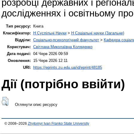
розробці державних і регіонал
дослідженнях і освітньому про
Тип ресурсу:
Книга
Класифікатор:
H Суспільні Науки
>
H Соціальні науки (Загальне)
Відділи:
Соціально-психологічний факультет
>
Кафедра соціаль
Користувач:
Світлана Миколаївна Коляденко
Дата подачі:
04 Черв 2026 09:59
Оновлення:
15 Черв 2026 12:11
URI:
https://eprints.zu.edu.ua/id/eprint/48185
Дії ​​(потрібно ввійти)
Оглянути опис ресурсу
© 2008–2026
Zhytomyr Ivan Franko State University