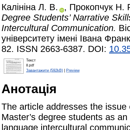
Калініна Л. В.
,
Прокопчук Н. Р
Degree Students’ Narrative Skil
Intercultural Communication.
Ві
університету імені Івана Франк
82. ISSN 2663-6387. DOI:
10.3
Текст
8.pdf
Завантажити (592kB)
|
Preview
Анотація
The article addresses the issue o
Master’s degree students as an 
language intercultural communic