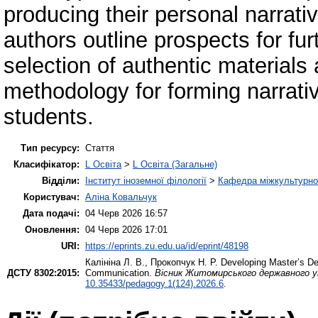
producing their personal narrati
authors outline prospects for fu
selection of authentic materials
methodology for forming narrativ
students.
Тип ресурсу:
Стаття
Класифікатор:
L Освіта
>
L Освіта (Загальне)
Відділи:
Інститут іноземної філології
>
Кафедра міжкультурної 
Користувач:
Аліна Ковальчук
Дата подачі:
04 Черв 2026 16:57
Оновлення:
04 Черв 2026 17:01
URI:
https://eprints.zu.edu.ua/id/eprint/48198
Калініна Л. В.
,
Прокопчук Н. Р.
Developing Master’s Degr
ДСТУ 8302:2015:
Communication.
Вісник Житомирського державного ун
10.35433/pedagogy.1(124).2026.6
.