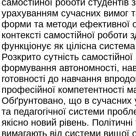
самостійної роботи студентів 
урахуванням сучасних вимог т
форми та методи ефективної о
контексті самостійної роботи 
функціонує як цілісна систем
Розкрито сутність самостійної
формування автономності, нав
готовності до навчання впрод
професійної компетентності м
Обґрунтовано, що в сучасних 
та педагогічної системи пробл
якісно новий рівень. Політичні
вимагають від системи вищої о