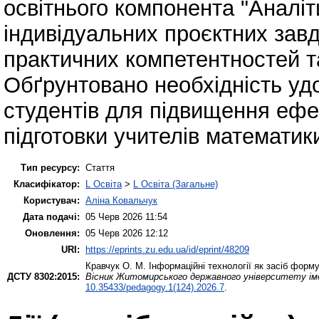
освітнього компонента "Аналіт
індивідуальних проєктних за
практичних компетентностей т
Обґрунтовано необхідність уд
студентів для підвищення ефек
підготовки учителів математик
Тип ресурсу:
Стаття
Класифікатор:
L Освіта
>
L Освіта (Загальне)
Користувач:
Аліна Ковальчук
Дата подачі:
05 Черв 2026 11:54
Оновлення:
05 Черв 2026 12:12
URI:
https://eprints.zu.edu.ua/id/eprint/48209
Кравчук О. M.
Інформаційні технології як засіб форм
ДСТУ 8302:2015:
Вісник Житомирського державного університету імен
10.35433/pedagogy.1(124).2026.7
.