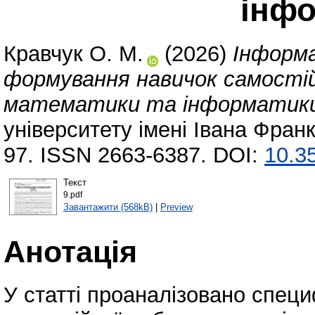
інф
Кравчук О. M.
(2026)
Інформа
формування навичок самостій
математики та інформатик
університету імені Івана Франк
97. ISSN 2663-6387. DOI:
10.3
Текст
9.pdf
Завантажити (568kB)
|
Preview
Анотація
У статті проаналізовано специ