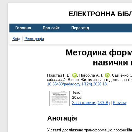
ЕЛЕКТРОННА БІБ
Головна
Про сайт
Перегляд
Вхід
Реєстрація
Методика форму
навички 
Пристай Г. В.
,
Погоріла А. І.
,
Савченко О
відповідей.
Вісник Житомирського державного ун
10.35433/pedagogy.1(124).2026.18
.
Текст
20.pdf
Завантажити (439kB)
|
Preview
Анотація
У статті досліджено трансформацію професійної