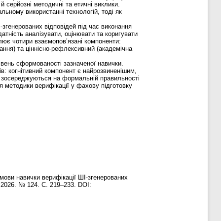
й серйозні методичні та етичні виклики.
льному використанні технологій, тоді як
згенерованих відповідей під час виконання
датність аналізувати, оцінювати та коригувати
плює чотири взаємопов’язані компоненти:
ання) та ціннісно-рефлексивний (академічна
івень сформованості зазначеної навички.
в: когнітивний компонент є найрозвиненішим,
о зосереджуються на формальній правильності
я методики верифікації у фахову підготовку
мови навички верифікації ШІ-згенерованих
 2026. № 124. С. 219–233. DOI: