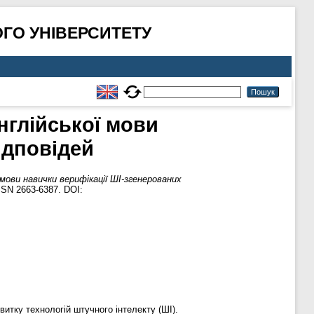
ГО УНІВЕРСИТЕТУ
нглійської мови
ідповідей
ови навички верифікації ШІ-згенерованих
SSN 2663-6387. DOI:
витку технологій штучного інтелекту (ШІ).