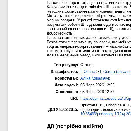
Наголошено, що інтеграція генеративних інстру
Ключовим із них є достовірність ШІ-контенту. 
методика формування критичноаналітичних ум
Метою статті є теоретичне обґрунтування та е
мовних завдань. У роботі уточнено сутність по
результати роботи ШІ відповідно до мовних но
когнітивний (знання про принципи ШІ), аналіти
доброчесність).
На основі емпіричних даних, отриманих у досл
Результати експерименту показали, що майбутн
тоді як операційнокоригувальний – найслабши
тексту, ігноруючи стилістичні та методичні н
для забезпечення методичної автономії вчите
Тип ресурсу:
Стаття
Класифікатор:
L Освіта
>
L Освіта (Загаль
Користувач:
Аліна Ковальчук
Дата подачі:
05 Черв 2026 12:52
Оновлення:
05 Черв 2026 12:52
URI:
https://eprints.zu.edu.ua/id/e
Пристай Г. В.
,
Погоріла А. І.
ДСТУ 8302:2015:
відповідей.
Вісник Житомирс
10.35433/pedagogy.1(124).20
Дії ​​(потрібно ввійти)