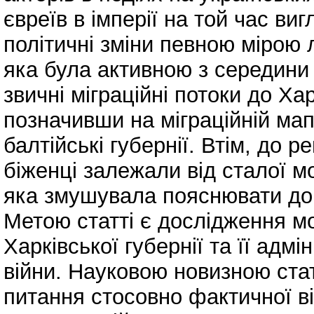
євреїв в імперії на той час ви
політичні зміни певною мірою 
яка була активною з середини
звичні міграційні потоки до Ха
позначивши на міграційній мапі
балтійські губернії. Втім, до р
біженці залежали від сталої м
яка змушувала пояснювати доці
Метою статті є дослідження мо
Харківської губернії та її адм
війни. Науковою новизною стат
питання стосовно фактичної ві