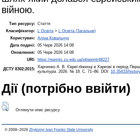
війною.
Тип ресурсу:
Стаття
Класифікатор:
L Освіта
>
L Освіта (Загальне)
Користувач:
Аліна Ковальчук
Дата подачі:
05 Черв 2026 14:08
Оновлення:
05 Черв 2026 14:08
URI:
https://eprints.zu.edu.ua/id/eprint/48227
Харченко А. В.
Євреї-біженці в Харкові в період Перш
ДСТУ 8302:2015:
культура
. 2026. № 18. С. 71–86. DOI:
10.35433/histor
Дії ​​(потрібно ввійти)
Оглянути опис ресурсу
© 2008–2026
Zhytomyr Ivan Franko State University