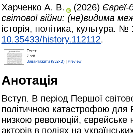
Харченко А. В.
(2026)
Євреї-
світової війни: (не)видима ме
історія, політика, культура. №
10.35433/history.112112
.
Текст
7.pdf
Завантажити (932kB)
|
Preview
Анотація
Вступ. В період Першої світов
політичною катастрофою для Ро
низкою революцій, єврейське 
акторів в подіях на українськ