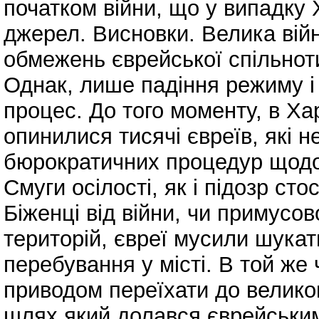
початком війни, що у випадку 
джерел. Висновки. Велика вій
обмежень єврейської спільноти
Однак, лише падіння режиму і
процес. До того моменту, в Харк
опинилися тисячі євреїв, які 
бюрократичних процедур щодо
Смуги осілості, як і підозр ст
Біженці від війни, чи примусо
територій, євреї мусили шукат
перебування у місті. В той же 
приводом переїхати до велико
шлях який долався єврейським