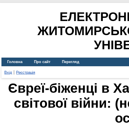
ЕЛЕКТРОН
ЖИТОМИРСЬК
УНІВ
Головна
Про сайт
Перегляд
Вхід
Реєстрація
Євреї-біженці в Х
світової війни: 
ос