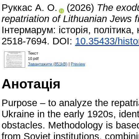
Руккас А. О.
(2026)
The exodu
repatriation of Lithuanian Jews 
Інтермарум: історія, політика,
2518-7694. DOI:
10.35433/histo
Текст
10.pdf
Завантажити (851kB)
|
Preview
Анотація
Purpose – to analyze the repatri
Ukraine in the early 1920s, ident
obstacles. Methodology is based 
from Soviet institutions, combini