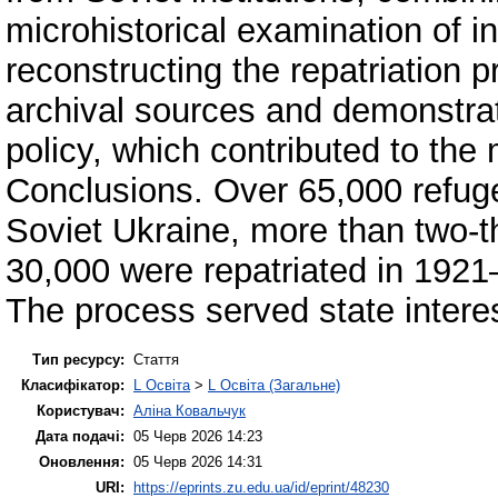
microhistorical examination of in
reconstructing the repatriation 
archival sources and demonstrati
policy, which contributed to the
Conclusions. Over 65,000 refuge
Soviet Ukraine, more than two-t
30,000 were repatriated in 192
The process served state intere
Тип ресурсу:
Стаття
Класифікатор:
L Освіта
>
L Освіта (Загальне)
Користувач:
Аліна Ковальчук
Дата подачі:
05 Черв 2026 14:23
Оновлення:
05 Черв 2026 14:31
URI:
https://eprints.zu.edu.ua/id/eprint/48230