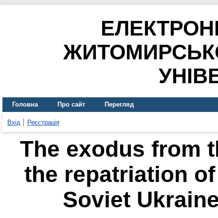
ЕЛЕКТРОН
ЖИТОМИРСЬК
УНІВ
Головна
Про сайт
Перегляд
Вхід
Реєстрація
The exodus from t
the repatriation o
Soviet Ukraine