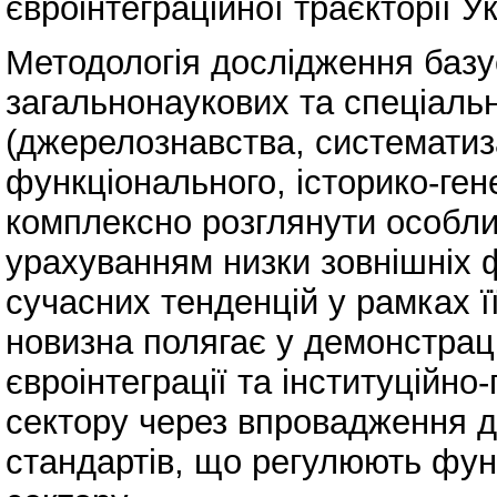
євроінтеграційної траєкторії У
Методологія дослідження базу
загальнонаукових та спеціальн
(джерелознавства, систематиза
функціонального, історико-гене
комплексно розглянути особлив
урахуванням низки зовнішніх ф
сучасних тенденцій у рамках ї
новизна полягає у демонстраці
євроінтеграції та інституційн
сектору через впровадження 
стандартів, що регулюють фун