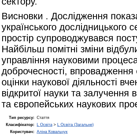
сектору.
Висновки . Дослідження показа
українського дослідницького 
простір супроводжувався пос
Найбільш помітні зміни відбу
управління науковими процеса
доброчесності, впровадження 
оцінки наукової діяльності вчен
відкритої науки та залучення 
та європейських наукових прое
Тип ресурсу:
Стаття
Класифікатор:
L Освіта
>
L Освіта (Загальне)
Користувач:
Аліна Ковальчук