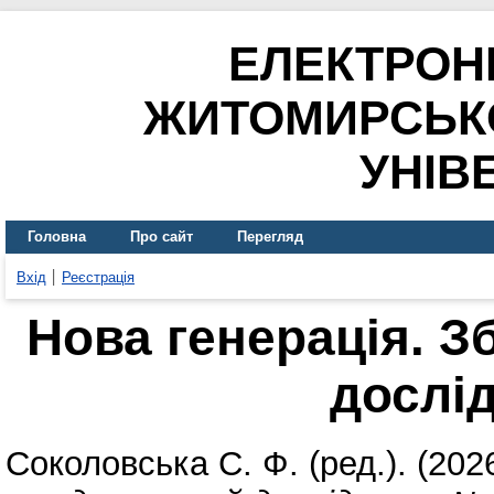
ЕЛЕКТРОН
ЖИТОМИРСЬК
УНІВ
Головна
Про сайт
Перегляд
Вхід
Реєстрація
Нова генерація. З
дослі
Соколовська С. Ф.
(ред.). (202