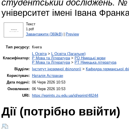
студентський досліджень. № 
університет імені Івана Франка
Текст
1.pdf
Завантажити (369kB)
|
Preview
Тип ресурсу:
Книга
L Освіта
>
L Освіта (Загальне)
Класифікатор:
P Мова та Література
>
PD Німецькі мови
P Мова та Література
>
PT Німецька література
Відділи:
Інститут іноземної філології
>
Кафедра германської філ
Користувач:
Наталія Астрахан
Дата подачі:
06 Черв 2026 10:53
Оновлення:
06 Черв 2026 10:53
URI:
https://eprints.zu.edu.ua/id/eprint/48244
Дії ​​(потрібно ввійти)