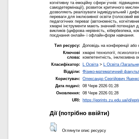
когнітивну та емоційну сфери учнів: підвищення
самодетермінації), розвиток критичного мислен
дозволяють реалізувати індивідуальний і диф
переваги для інклюзивної освіти (голосовий в
педагогічних переваг (автономність, когнітивни
хмарні інструменти мають значний потенціал д
викликів (цифрова нерівність, кібербезпека, к
поєднання онлайн- і офлайн-форм навчання.
Тип ресурсу:
Доповідь на конференції або 
Ключові
хмарні технології, психолого
слова:
компетентність, інклюзивна о
Класифікатор:
L Освіта
>
L Освіта (Загальне
Відділи:
Фізико-математичний факуль
Користувач:
Олександр Сергійович Яценк
Дата подачі:
08 Черв 2026 01:28
Оновлення:
08 Черв 2026 01:28
URI:
https://eprints.zu.edu.ua/id/epr
Дії ​​(потрібно ввійти)
Оглянути опис ресурсу