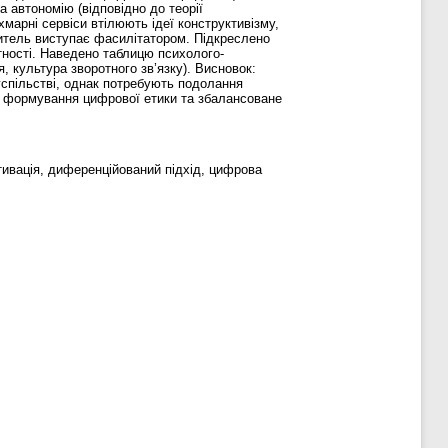
а автономію (відповідно до теорії
хмарні сервіси втілюють ідеї конструктивізму,
читель виступає фасилітатором. Підкреслено
тності. Наведено таблицю психолого-
я, культура зворотного зв’язку). Висновок:
успільстві, однак потребують подолання
ії, формування цифрової етики та збалансоване
тивація, диференційований підхід, цифрова