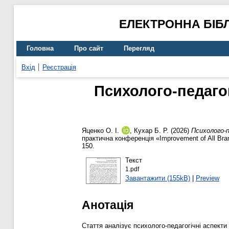
ЕЛЕКТРОННА БІБ
Головна
Про сайт
Перегляд
Вхід
Реєстрація
Психолого-педагог
Яценко О. І.
,
Кухар Б. Р.
(2026)
Психолого-п
практична конференція «Improvement of All Branch
150.
Текст
1.pdf
Завантажити (155kB)
|
Preview
Анотація
Стаття аналізує психолого-педагогічні аспект