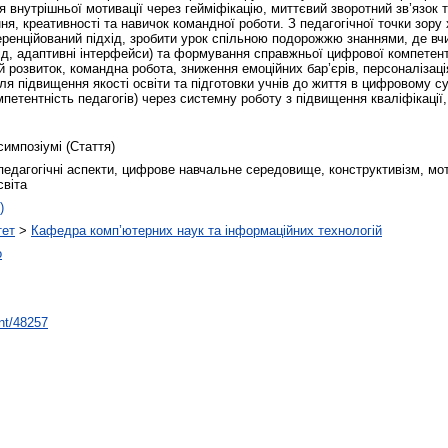
 внутрішньої мотивації через гейміфікацію, миттєвий зворотний зв’язок т
ня, креативності та навичок командної роботи. З педагогічної точки зору 
еренційований підхід, зробити урок спільною подорожжю знаннями, де в
від, адаптивні інтерфейси) та формування справжньої цифрової компетен
й розвиток, командна робота, зниження емоційних бар’єрів, персоналізаці
ля підвищення якості освіти та підготовки учнів до життя в цифровому с
омпетентність педагогів) через системну роботу з підвищення кваліфікац
симпозіумі (Стаття)
-педагогічні аспекти, цифрове навчальне середовище, конструктивізм, мо
світа
)
тет
>
Кафедра комп’ютерних наук та інформаційних технологій
о
int/48257