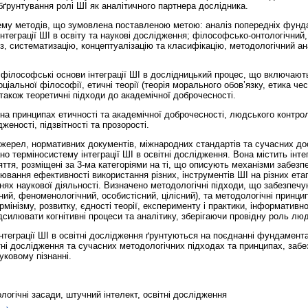
бґрунтування ролі ШІ як аналітичного партнера дослідника.
ему методів, що зумовлена поставленою метою: аналіз попередніх фунд
нтеграції ШІ в освіту та наукові дослідження; філософсько‑онтологічний
із, систематизацію, концептуалізацію та класифікацію, методологічний ан
філософські основи інтеграції ШІ в дослідницький процес, що включають та
оціальної філософії, етичні теорії (теорія морального обов’язку, етика чес
 також теоретичні підходи до академічної доброчесності.
 на принципах етичності та академічної доброчесності, людського контро
еності, підзвітності та прозорості.
жерел, нормативних документів, міжнародних стандартів та сучасних до
но терміносистему інтеграції ШІ в освітні дослідження. Вона містить інте
яття, розміщені за 3-ма категоріями на ті, що описують механізми забезпе
ювання ефективності використання різних, інструментів ШІ на різних ет
івнях наукової діяльності. Визначено методологічні підходи, що забезпеч
ний, феноменологічний, особистісний, цілісний), та методологічні принц
рмінізму, розвитку, єдності теорії, експерименту і практики, інформативн
дсилювати когнітивні процеси та аналітику, зберігаючи провідну роль люд
нтеграції ШІ в освітні дослідження ґрунтуються на поєднанні фундамента
вітні дослідження та сучасних методологічних підходах та принципах, забе
ковому пізнанні.
огічні засади, штучний інтелект, освітні дослідження