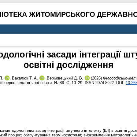
ЛІОТЕКА ЖИТОМИРСЬКОГО ДЕРЖАВНО
ологічні засади інтеграції шт
освітні дослідження
П.
,
Вакалюк Т. А.
,
Вербовецький Д. В.
(2026)
Філософсько-мето
енерно-педагогічної освіти. № 86. С. 10–29. ISSN 2074-8922. DOI:
10.26
-методологічних засад інтеграції штучного інтелекту (ШІ) в освітні до
ький процес; обґрунтування терміносистеми; виокремлення методологічн