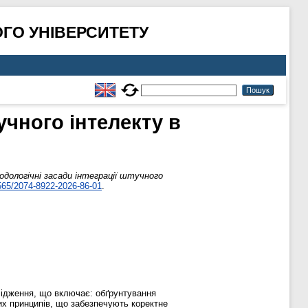
ГО УНІВЕРСИТЕТУ
учного інтелекту в
дологічні засади інтеграції штучного
565/2074-8922-2026-86-01
.
слідження, що включає: обґрунтування
их принципів, що забезпечують коректне