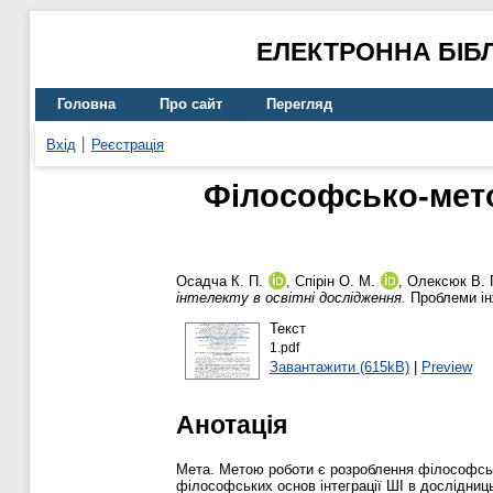
ЕЛЕКТРОННА БІБ
Головна
Про сайт
Перегляд
Вхід
Реєстрація
Філософсько-метод
Осадча К. П.
,
Спірін О. М.
,
Олексюк В. 
інтелекту в освітні дослідження.
Проблеми інж
Текст
1.pdf
Завантажити (615kB)
|
Preview
Анотація
Мета. Метою роботи є розроблення філософсько
філософських основ інтеграції ШІ в дослідниц