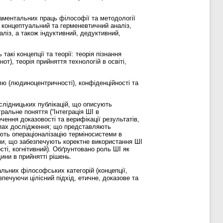
аментальних праць філософії та методології
, концептуальний та герменевтичний аналіз,
аліз, а також індуктивний, дедуктивний,
кі концепції та теорії: теорія пізнання
нот), теорія прийняття технологій в освіті,
лю (людиноцентричності), конфіденційності та
слідницьких публікацій, що описують
гральне поняття (“Інтеграція ШІ в
чення доказовості та верифікації результатів,
апах дослідження; що представляють
ують операціоналізацію терміносистеми в
ипи, що забезпечують коректне використання ШІ
ості, когнітивний). Обґрунтовано роль ШІ як
ини в прийнятті рішень.
льних філософських категорій (концепції,
зпечуючи цілісний підхід, етичне, доказове та