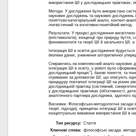
використання ШІ у дослідницьких практиках; о
Методи. У дослідженні було використано сист
наукових досліджень та наукових досліджень і
поняттєво-категоріальний аналіз, контент-анал
лінгвістичний та когнітивно-понятійний метод.
Результати. У процесі дослідження висвітлено 
(епістемологія), концепції про природу буття, с
феноменологія та теорії ШІ й загального ШІ, а
Інтеграція ШІ в освітні дослідження будується
безпеки даних, уникнення алгоритмічної упередж
Спираючись на комплексний аналіз наукових д
інтеграцію ШІ в освіту, у роботі було сформова
дослідницький процес”), базові поняття, та пон
отриманих за допомогою ШІ; що описують оцін
процедуру поетапної інтеграції ШІ на різних р
дослідницькій практиці (системний, синергетич
у дослідницьких практиках (об'єктивності, дете
аналітичного партнера дослідника, здатного пі
Висновки. Філософсько-методологічні засади і
теорії, підходи), принципах інтеграції ШІ в ос
концептуально виважене використання ШІ в нау
Тип ресурсу:
Стаття
Ключові слова:
філософські засади, методол