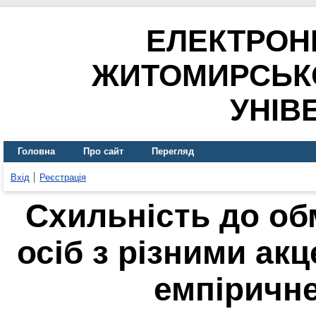
ЕЛЕКТРОН
ЖИТОМИРСЬК
УНІВ
Головна
Про сайт
Перегляд
Вхід
Реєстрація
Схильність до об
осіб з різними ак
емпіричн