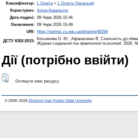
Класифікатор:
L Освіта
>
L Освіта (Загальне)
Користувач:
Аліна Ковальчук
Дата подачі:
09 Черв 2026 15:46
Оновлення:
09 Черв 2026 15:49
URI:
https://eprints.zu.edu.ua/id/eprint/48294
Косьянова О. Ю.
,
Афанасенко В.
Схильність до обман
ДСТУ 8302:2015:
Журнал соціальної та практичної психології
. 2026. 
Дії ​​(потрібно ввійти)
Оглянути опис ресурсу
© 2008–2026
Zhytomyr Ivan Franko State University