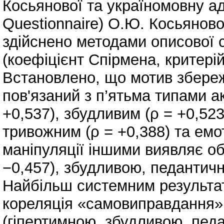
Косьянової та україномовну а
Questionnaire) О.Ю. Косьяново
здійснено методами описової с
(коефіцієнт Спірмена, критері
Встановлено, що мотив збереж
пов'язаний з п’ятьма типами а
+0,537), збудливим (ρ = +0,523
тривожним (ρ = +0,388) та емо
маніпуляції іншими виявляє об
−0,457), збудливою, педантич
Найбільш системним результат
кореляція «самовиправдання»
(гіпертимною, збудливою, пед