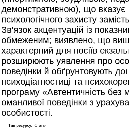
демонстративною), що вказує 
психологічного захисту заміст
Зв’язок акцентуацій із показ
обмеженим; виявлено, що вищ
характерний для носіїв екзаль
розширюють уявлення про особ
поведінки й обґрунтовують доц
психодіагностиці та психокоре
програму «Автентичність без 
оманливої поведінки з урахув
особистості.
Тип ресурсу:
Стаття