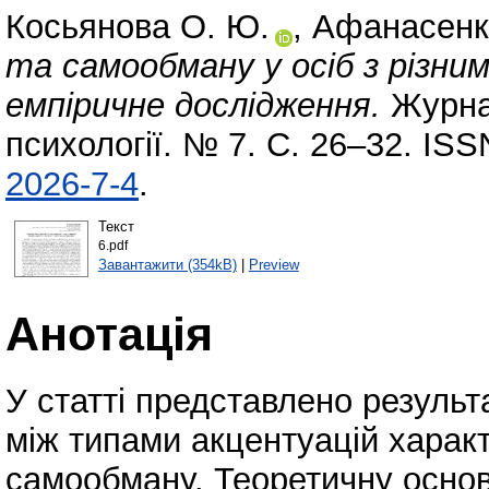
Косьянова О. Ю.
,
Афанасенк
та самообману у осіб з різни
емпіричне дослідження.
Журнал
психології. № 7. С. 26–32. IS
2026-7-4
.
Текст
6.pdf
Завантажити (354kB)
|
Preview
Анотація
У статті представлено результ
між типами акцентуацій харак
самообману. Теоретичну осно