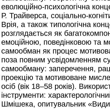
еволюційно-психологічна конц
Р. Трайверса, соціально-когніт
Врія, а також типологічна кон
розглядається як багатокомпо
емоційною, поведінковою та м
самообман як процес мотивов
поза повним усвідомленням с
самообману: заперечення, раці
проекцію та мотивоване мисле
осіб (вік 18–58 років). Викори
інструменти: характерологічни
Шмішека, опитувальник «Види