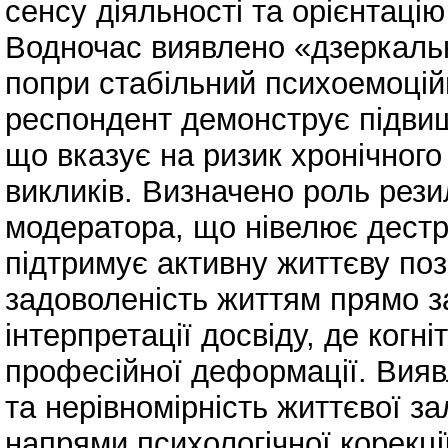
сенсу діяльності та орієнтаці
Водночас виявлено «дзеркальн
попри стабільний психоемоцій
респондент демонструє підвищ
що вказує на ризик хронічного
викликів. Визначено роль рез
модератора, що нівелює дест
підтримує активну життєву по
задоволеність життям прямо за
інтерпретації досвіду, де когн
професійної деформації. Вия
та нерівномірність життєвої з
напрями психологічної корекції