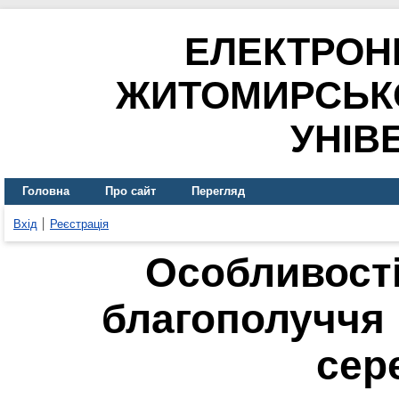
ЕЛЕКТРОН
ЖИТОМИРСЬК
УНІВ
Головна
Про сайт
Перегляд
Вхід
Реєстрація
Особливості
благополуччя
сер