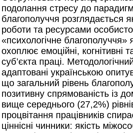
подолання стресу до парадигм
благополуччя розглядається я
роботи та ресурсами особистос
«психологічне благополуччя» я
охоплює емоційні, когнітивні 
суб’єкта праці. Методологічни
адаптовані українською опиту
що загальний рівень благопол
позитивну спрямованість із до
вище середнього (27,2%) рівні
процвітання працівників спир
ціннісні чинники: якість міжо