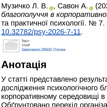
Музичко Л. В.
,
Савон А.
(20
благополуччя в корпоративно
та практичної психології. № 7.
10.32782/psy-2026-7-11
.
Текст
13.pdf
Завантажити (395kB)
|
Preview
Анотація
У статті представлено результ
дослідження психологічного б
корпоративному середовищі в 
Обґрунтовано перехід організац