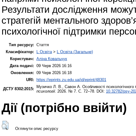
Результати дослідження можут
стратегій ментального здоров’я
психологічної підтримки персо
Тип ресурсу:
Стаття
Класифікатор:
L Освіта
>
L Освіта (Загальне)
Користувач:
Аліна Ковальчук
Дата подачі:
09 Черв 2026 16:16
Оновлення:
09 Черв 2026 16:18
URI:
https://eprints.zu.edu.ua/id/eprint/48301
Музичко Л. В.
,
Савон А.
Особливості психологічного
ДСТУ 8302:2015:
психології
. 2026. № 7. С. 72–78. DOI:
10.32782/psy-20
Дії ​​(потрібно ввійти)
Оглянути опис ресурсу