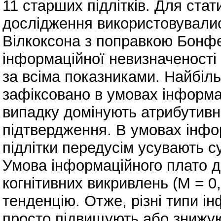
11 старших підлітків. Для стат
дослідження використовувалис
Вілкоксона з поправкою Бонфе
інформаційної невизначеності
за всіма показниками. Найбіл
зафіксовано в умовах інформац
випадку домінують атрибутив
підтвердження. В умовах інфор
підлітки передусім усувають с
Умова інформаційного плато д
когнітивних викривлень (M = 0,
тенденцію. Отже, різні типи і
просто підвищують або знижуют