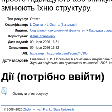
змінюють їхню структуру.
Тип ресурсу:
Стаття
Класифікатор:
L Освіта
>
L Освіта (Загальне)
Відділи:
Соціально-психологічний факультет
>
Кафедра соціал
Користувач:
Аліна Ковальчук
Дата подачі:
09 Черв 2026 16:31
Оновлення:
09 Черв 2026 16:32
URI:
https://eprints.zu.edu.ua/id/eprint/48305
Світлична Т. В.
Особливості когнітивних викривлень ос
ДСТУ 8302:2015:
Журнал соціальної та практичної психології
. 2026. 
Дії ​​(потрібно ввійти)
Оглянути опис ресурсу
© 2008–2026
Zhytomyr Ivan Franko State University