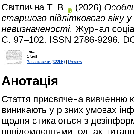
Світлична Т. В.
(2026)
Особли
старшого підліткового віку у
невизначеності.
Журнал соціал
С. 97–102. ISSN 2786-9296. D
Текст
17.pdf
Завантажити (322kB)
|
Preview
Анотація
Стаття присвячена вивченню ко
виникають у різних умовах інф
щодня стикаються з дезінфор
повідомленнями, однак питанн