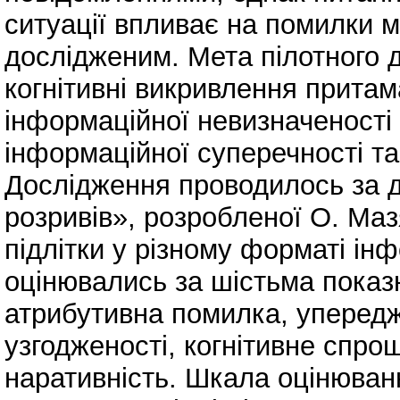
ситуації впливає на помилки 
дослідженим. Мета пілотного д
когнітивні викривлення притам
інформаційної невизначеності 
інформаційної суперечності та
Дослідження проводилось за 
розривів», розробленої О. Ма
підлітки у різному форматі ін
оцінювались за шістьма показ
атрибутивна помилка, уперед
узгодженості, когнітивне спро
наративність. Шкала оцінюванн