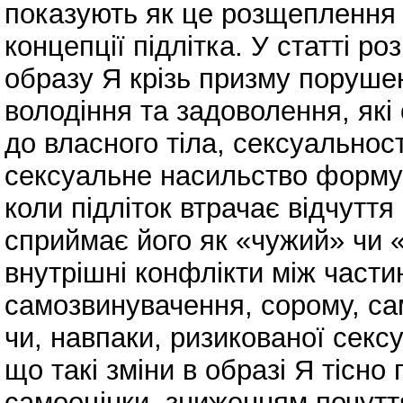
показують як це розщеплення в
концепції підлітка. У статті р
образу Я крізь призму поруше
володіння та задоволення, які
до власного тіла, сексуальнос
сексуальне насильство форму
коли підліток втрачає відчуття
сприймає його як «чужий» чи
внутрішні конфлікти між части
самозвинувачення, сорому, са
чи, навпаки, ризикованої секс
що такі зміни в образі Я тісно
самооцінки, зниженням почуття