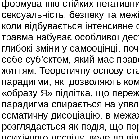
формуванню стійких негативни
сексуальність, безпеку та межі
коли відбувається інтенсивне 
травма набуває особливої дес
глибокі зміни у самооцінці, поч
себе суб’єктом, який має прав
життям. Теоретичну основу ст
парадигми, які дозволяють ко
«образу Я» підлітка, що пере
парадигма спирається на уявл
соматичну дисоціацію, в межа
розглядається як подія, що по
психічного досвіду, веде до ві