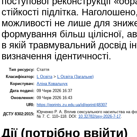
поступової реконструкції «обр
стійкості підлітка. Наголошено
можливості не лише для зниже
формування більш цілісної, ав
в якій травмувальний досвід і
визначення ідентичності.
Тип ресурсу:
Стаття
Класифікатор:
L Освіта
>
L Освіта (Загальне)
Користувач:
Аліна Ковальчук
Дата подачі:
09 Черв 2026 16:37
Оновлення:
09 Черв 2026 16:43
URI:
https://eprints.zu.edu.ua/id/eprint/48307
Юрченко Р. А.
Вплив сексуального насильства на фо
ДСТУ 8302:2015:
№ 7. С. 110–118. DOI:
10.32782/psy-2026-7-17
.
Дії ​​(потрібно ввійти)