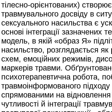
тілесно-орієнтованих) створю
травмувального досвіду в ситу
сексуального насильства є у
основі інтеграції зазначених 
модель, в якій «образ Я» підл
насильство, розглядається як 
схем, емоційних режимів, дисо
маркерів травми. Обґрунтова
психотерапевтична робота, п
травмоінформованого підходу
спрямованими на відновлення е
чутливості й інтеграції травм