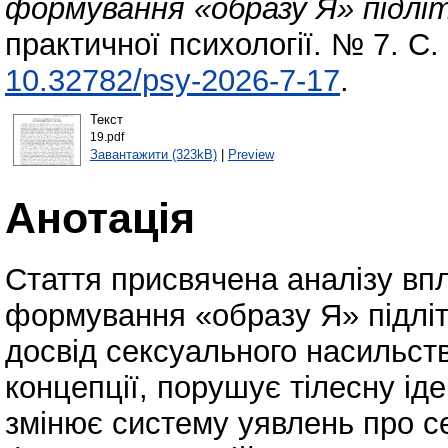
формування «образу Я» підліт
практичної психології. № 7. С.
10.32782/psy-2026-7-17
.
Текст
19.pdf
Завантажити (323kB)
|
Preview
Анотація
Стаття присвячена аналізу вп
формування «образу Я» підліт
досвід сексуального насильств
концепції, порушує тілесну іде
змінює систему уявлень про се