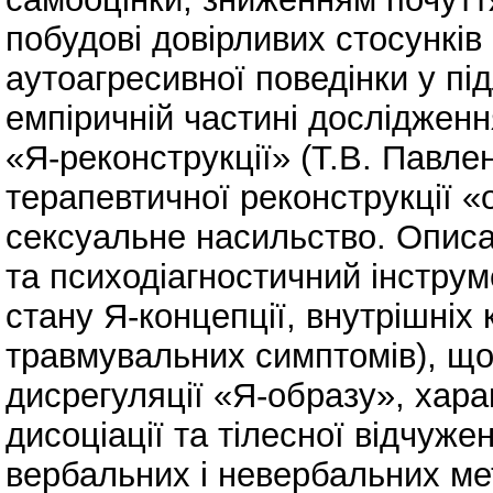
побудові довірливих стосунків 
аутоагресивної поведінки у під
емпіричній частині досліджен
«Я-реконструкції» (Т.В. Павлен
терапевтичної реконструкції «о
сексуальне насильство. Описа
та психодіагностичний інструм
стану Я-концепції, внутрішніх к
травмувальних симптомів), що
дисрегуляції «Я-образу», хара
дисоціації та тілесної відчуж
вербальних і невербальних ме