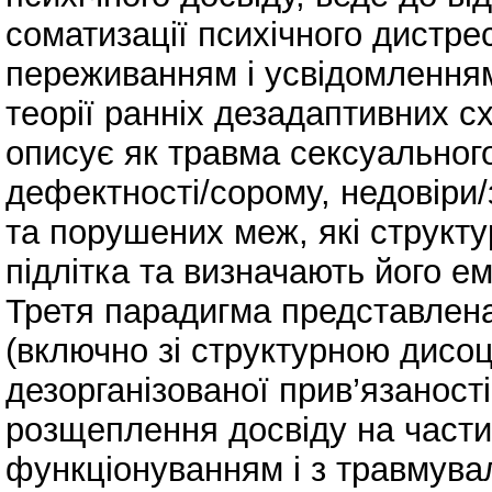
соматизації психічного дистр
переживанням і усвідомленням
теорії ранніх дезадаптивних с
описує як травма сексуальног
дефектності/сорому, недовіри
та порушених меж, які структ
підлітка та визначають його емо
Третя парадигма представлена
(включно зі структурною дисоц
дезорганізованої прив’язаност
розщеплення досвіду на части
функціонуванням і з травмув