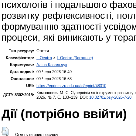
психологів і подальшого фахов
розвитку рефлексивності, пог
формуванню здатності усвідом
процеси, які виникають у терап
Тип ресурсу:
Стаття
Класифікатор:
L Освіта
>
L Освіта (Загальне)
Користувач:
Аліна Ковальчук
Дата подачі:
09 Черв 2026 16:49
Оновлення:
09 Черв 2026 16:53
URI:
https://eprints.zu.edu.ua/id/eprint/48310
Компанович М. С.
Супервізія як інструмент розвитку 
ДСТУ 8302:2015:
2026. № 7. С. 133–139. DOI:
10.32782/psy-2026-7-20
.
Дії ​​(потрібно ввійти)
Оглянути опис ресурсу