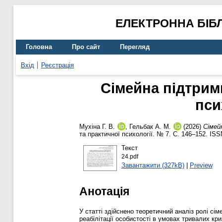
ЕЛЕКТРОННА БІБ
Головна
Про сайт
Перегляд
Вхід
Реєстрація
Сімейна підтрим
пси
Мухіна Г. В.
,
Гельбак А. М.
(2026)
Сімей
та практичної психології. № 7. С. 146–152. IS
Текст
24.pdf
Завантажити (327kB)
|
Preview
Анотація
У статті здійснено теоретичний аналіз ролі сі
реабілітації особистості в умовах тривалих кр