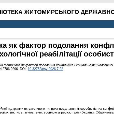
ЛІОТЕКА ЖИТОМИРСЬКОГО ДЕРЖАВНО
ка як фактор подолання конфлік
хологічної реабілітації особист
на підтримка як фактор подолання конфліктів і соціально-психологічної 
SN 2786-9296. DOI:
10.32782/psy-2026-7-22
.
мейної підтримки як важливого чинника подолання міжособистісних конфлік
изових викликів, зумовлених воєнною агресією проти України. Обґрунтова