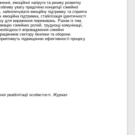
ення, емоційної напруги та ризику розвитку
обливу увагу приділено концепції сімейної
, забезпечувати емоційну підтримку та сприяти
 емоційна підтримка, стабілізація ідентичності
ору для вираження переживань. Разом із тим,
мацію сімейних ролей, труднощі комунікації,
необхідності впровадження сімейно
рацівників сектору безпеки та оборони.
в сприятимуть підвищенню ефективності процесу
ої реабілітації особистості.
Журнал