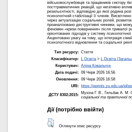
військовослужбовців та працівників сектору б
посттравматичних реакцій, що негативно вплив
резильєнтності, відповідно до якої родина роз
психологічній стабілізації її членів. Висвітле
через актуалізацію соціальних ролей, розвито
проаналізовано деструктивні чинники, що можу
феномен «кризи повернення» після тривалої ро
орієнтованих підходів у систему психологічної 
Акцентовано увагу на тому, що інтеграція сіме
психологічного відновлення та соціальної реінт
Тип ресурсу:
Стаття
Класифікатор:
L Освіта
>
L Освіта (Загаль
Користувач:
Аліна Ковальчук
Дата подачі:
09 Черв 2026 16:56
Оновлення:
09 Черв 2026 16:58
URI:
https://eprints.zu.edu.ua/id/e
Мухіна Г. В.
,
Гельбак А. М.
С
ДСТУ 8302:2015:
соціальної та практичної пс
Дії ​​(потрібно ввійти)
Оглянути опис ресурсу