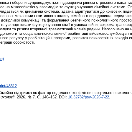
езпеки і оборони супроводжується підвищеним рівнем стресового навантаж
ає на міжособистісну взаємодію та функціонування сімейної системи. Ос
глядається як динамічна система, здатна адаптуватися до кризових подій
но основні механізми позитивного впливу сімейного середовища, серед яких
к довірливої комунікації та формування безпечного психологічного прост
ть ускладнювати функціонування сім’ї в умовах війни, зокрема трансфор
злуки та ризики вторинної травматизації членів родини. Наголошено на 
допомоги та соціально-психологічної реабілітації військовослужбовців і п
йного ресурсу у реабілітаційні програми, розвиток психоосвітніх заході
еграції особистості.
не)
print/48312
імейна підтримка як фактор подолання конфліктів і соціально-психологічн
ихології
. 2026. № 7. С. 146–152. DOI:
10.32782/psy-2026-7-22
.