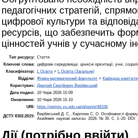
педагогічних стратегій, спрям
цифрової культури та відпові
ресурсів, що забезпечить фор
цінностей учнів у сучасному і
Тип ресурсу:
Стаття
Ключові слова:
цифрове середовище, ціннісні орієнтації, учні, соці
Класифікатор:
L Освіта
>
L Освіта (Загальне)
Відділи:
Фізико-математичний факультет
>
Кафедра комп’ютер
Користувач:
Дмитрій Сергійович Вербівський
Дата подачі:
10 Черв 2026 15:09
Оновлення:
10 Черв 2026 15:10
URI:
https://eprints.zu.edu.ua/id/eprint/48336
Вербівський Д. С.
,
Карплюк С. О.
Особливості формув
ДСТУ 8302:2015:
Академія: наукові записки
. 2026. № 30. С. 1–20. DOI:
Дії ​​(потрібно ввійти)