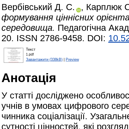
Вербівський Д. С.
,
Карплюк С
формування ціннісних орієнта
середовища.
Педагогічна Акаде
20. ISSN 2786-9458. DOI:
10.5
Текст
1.pdf
Завантажити (338kB)
|
Preview
Анотація
У статті досліджено особливос
учнів в умовах цифрового сер
чинника соціалізації. Узагаль
сутності цінностей, які розгл