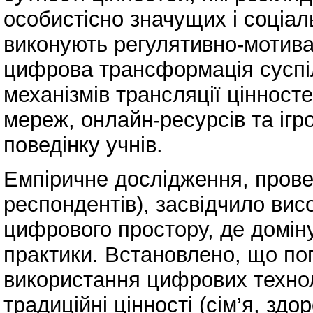
особистісно значущих і соціал
виконують регулятивно-мотива
цифрова трансформація суспіл
механізмів трансляції ціннос
мереж, онлайн-ресурсів та ігр
поведінку учнів.
Емпіричне дослідження, провед
респондентів), засвідчило вис
цифрового простору, де домін
практики. Встановлено, що поп
використання цифрових техно
традиційні цінності (сім’я, здор