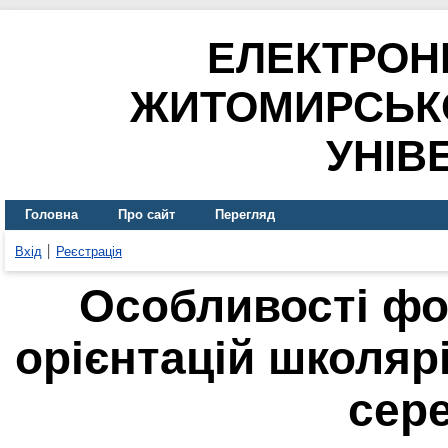
ЕЛЕКТРОН
ЖИТОМИРСЬК
УНІВ
Головна
Про сайт
Перегляд
Вхід
Реєстрація
Особливості фо
орієнтацій школяр
сер