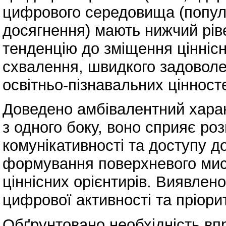
цифрового середовища (популяр
досягнення) мають нижчий рів
тенденцію до зміщення ціннісн
схвалення, швидкого задоволе
освітньо-пізнавальних цінност
Доведено амбівалентний хара
з одного боку, воно сприяє ро
комунікативності та доступу д
формування поверхневого мис
ціннісних орієнтирів. Виявлен
цифрової активності та пріори
Обґрунтовано необхідність в