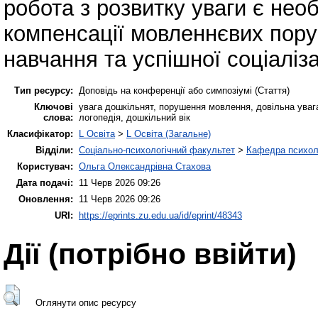
робота з розвитку уваги є не
компенсації мовленнєвих пору
навчання та успішної соціалізац
Тип ресурсу:
Доповідь на конференції або симпозіумі (Стаття)
Ключові
увага дошкільнят, порушення мовлення, довільна увага
слова:
логопедія, дошкільний вік
Класифікатор:
L Освіта
>
L Освіта (Загальне)
Відділи:
Соціально-психологічний факультет
>
Кафедра психолог
Користувач:
Ольга Олександрівна Стахова
Дата подачі:
11 Черв 2026 09:26
Оновлення:
11 Черв 2026 09:26
URI:
https://eprints.zu.edu.ua/id/eprint/48343
Дії ​​(потрібно ввійти)
Оглянути опис ресурсу