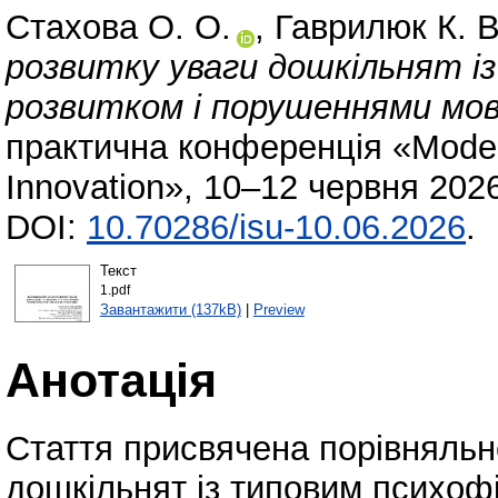
Стахова О. О.
,
Гаврилюк К. В
розвитку уваги дошкільнят і
розвитком і порушеннями мов
практична конференція «Moder
Innovation», 10–12 червня 2026
DOI:
10.70286/isu-10.06.2026
.
Текст
1.pdf
Завантажити (137kB)
|
Preview
Анотація
Стаття присвячена порівняльно
дошкільнят із типовим психо