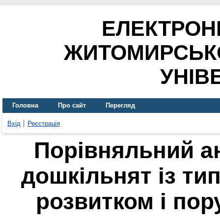
ЕЛЕКТРОН
ЖИТОМИРСЬК
УНІВ
Головна
Про сайт
Перегляд
Вхід
Реєстрація
Порівняльний ан
дошкільнят із т
розвитком і по