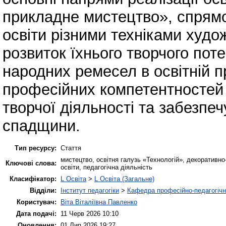
прикладне мистецтво», спрям
освіти різними техніками худо
розвиток їхнього творчого пот
народних ремесел в освітній
професійних компетентностей ма
творчої діяльності та забезпе
спадщини.
Тип ресурсу:
Стаття
мистецтво, освітня галузь «Технологій», декоративно
Ключові слова:
освіти, педагогічна діяльність
Класифікатор:
L Освіта
>
L Освіта (Загальне)
Відділи:
Інститут педагогіки
>
Кафедра професійно-педагогічної
Користувач:
Віта Віталіївна Павленко
Дата подачі:
11 Черв 2026 10:10
Оновлення:
01 Лип 2026 19:27