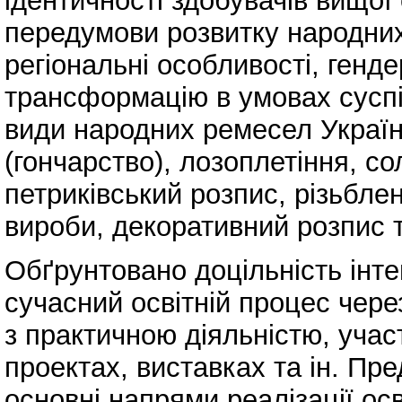
ідентичності здобувачів вищої 
передумови розвитку народних 
регіональні особливості, генде
трансформацію в умовах суспі
види народних ремесел Україн
(гончарство), лозоплетіння, с
петриківський розпис, різьблен
вироби, декоративний розпис 
Обґрунтовано доцільність інте
сучасний освітній процес чер
з практичною діяльністю, учас
проектах, виставках та ін. Пре
основні напрями реалізації ос