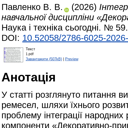
Павленко В. В.
(2026)
Інтегр
навчальної дисципліни «Деко
Наука і техніка сьогодні. № 59
DOI:
10.52058/2786-6025-2026-
Текст
1.pdf
Завантажити (507kB)
|
Preview
Анотація
У статті розглянуто питання в
ремесел, шляхи їхнього розви
проблему інтеграції народних 
компоненти «Декоративно-при