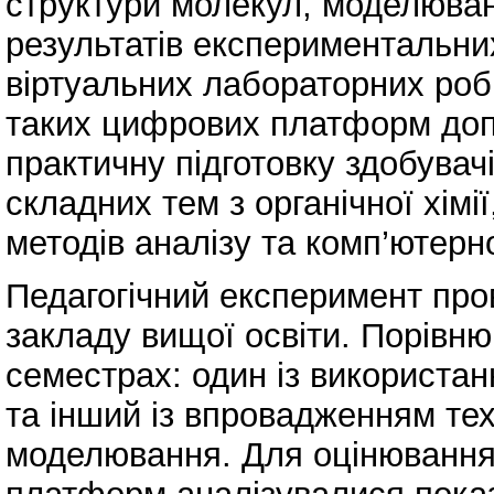
структури молекул, моделюванн
результатів експериментальни
віртуальних лабораторних роб
таких цифрових платформ доп
практичну підготовку здобувач
складних тем з органічної хімі
методів аналізу та комп’ютерної
Педагогічний експеримент пров
закладу вищої освіти. Порівн
семестрах: один із використа
та інший із впровадженням те
моделювання. Для оцінювання 