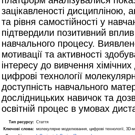
платформ аналізувалися показн
зацікавленості дисципліною, ак
та рівня самостійності у навч
підтвердили позитивний вплив
навчального процесу. Виявлен
мотивації та активності здобув
інтересу до вивчення хімічних
цифрові технології молекуляр
доступність навчального матер
дослідницьких навичок та доз
освітній процес в умовах дист
Тип ресурсу:
Стаття
Ключові слова:
молекулярне моделювання, цифрові технології, 3D-мо