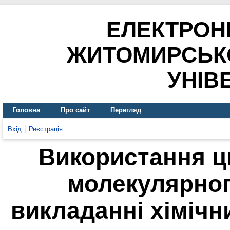
ЕЛЕКТРОН
ЖИТОМИРСЬК
УНІВ
Головна
Про сайт
Перегляд
Вхід
Реєстрація
Використання ц
молекулярно
викладанні хімічн