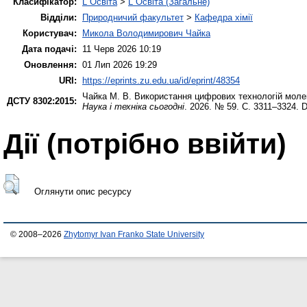
Класифікатор:
L Освіта
>
L Освіта (Загальне)
Відділи:
Природничий факультет
>
Кафедра хімії
Користувач:
Микола Володимирович Чайка
Дата подачі:
11 Черв 2026 10:19
Оновлення:
01 Лип 2026 19:29
URI:
https://eprints.zu.edu.ua/id/eprint/48354
Чайка М. В.
Використання цифрових технологій молек
ДСТУ 8302:2015:
Наука і техніка сьогодні
. 2026. № 59. С. 3311–3324. 
Дії ​​(потрібно ввійти)
Оглянути опис ресурсу
© 2008–2026
Zhytomyr Ivan Franko State University