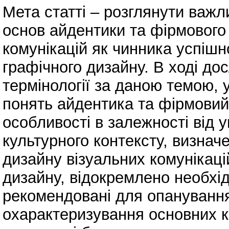
Мета статті – розглянути важл
основ айдентики та фірмового
комунікацій як чинника успішн
графічного дизайну. В ході до
термінології за даною темою, у
понять айдентика та фірмовий 
особливості в залежності від 
культурного контексту, визнач
дизайну візуальних комунікаці
дизайну, відокремлено необхід
рекомендовані для опанування
охарактеризування основних к