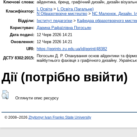
Ключові слова:
айдентика, бренд, графічний дизайн, дизайн візуальн
L Освіта
>
L Освіта (Загальне)
Класифікатор:
N Образотворче мистецтво
>
NC Малюнок. Дизайн. І
Відділи:
Інститут педагогіки
>
Кафедра образотворчого мистец
Користувач:
Дарина Рафаїлівна Погосьян
Дата подачі:
12 Черв 2026 14:21
Оновлення:
12 Черв 2026 14:21
URI:
https://eprints.zu.edu.ua/id/eprint/48382
Погосьян Д. Р.
Опанування основ айдентики та фірмов
ДСТУ 8302:2015:
майбутнього фахівця з графічного дизайну.
Українсь
Дії ​​(потрібно ввійти)
Оглянути опис ресурсу
© 2008–2026
Zhytomyr Ivan Franko State University