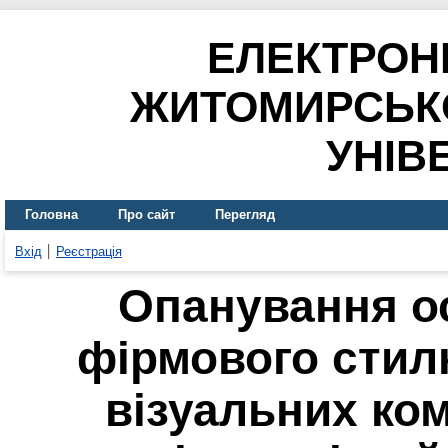
ЕЛЕКТРОН
ЖИТОМИРСЬК
УНІВ
Головна
Про сайт
Перегляд
Вхід
Реєстрація
Опанування о
фірмового стил
візуальних ком