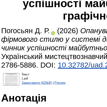
успішності май
графічн
Погосьян Д. Р.
(2026)
Опанув
фірмового стилю у системі ди
чинник успішності майбутньог
Український мистецтвознавчий
2786-5886. DOI:
10.32782/uad.
Текст
1.pdf
Завантажити (625kB)
|
Preview
Анотація