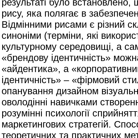
результаті було встановлено, 
рису, яка полягає в забезпечен
Відмінними рисами є різний ск
синоніми (терміни, які викори
культурному середовищі, а са
«брендову ідентичність» можн
«айдентика», а «корпоративни
ідентичність» – «фірмовий сти
опанування дизайном візуальн
оволодінні навичками створенн
розумінні психології сприйнят
маркетингових стратегій. Спо
теоретичних та практичних мето