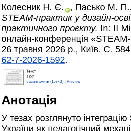
Колесник Н. Є.
,
Пасько М. П.
STEAM-практик у дизайн-освіту
практичного проєкту.
In: ІІ 
онлайн-конференція «STEAM-осв
26 травня 2026 р., Київ. С. 58
62-7-2026-1592
.
Текст
1.pdf
Завантажити (157kB)
|
Preview
Анотація
У тезах розглянуто інтеграцію
України як педагогічний механі