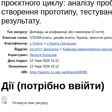
проєктного циклу: аналізу пр
створення прототипу, тестува
результату.
Тип ресурсу:
Доповідь на конференції або симпозіумі (Стаття)
Ключові слова:
STEAM-освіта, дизайн-освіта, Україна, проєктна діяль
Класифікатор:
L Освіта
>
L Освіта (Загальне)
Відділи:
Інститут педагогіки
>
Кафедра образотворчого мистец
Користувач:
Наталія Колесник
Дата подачі:
12 Черв 2026 15:12
Оновлення:
12 Черв 2026 15:12
URI:
https://eprints.zu.edu.ua/id/eprint/48385
Дії ​​(потрібно ввійти)
Оглянути опис ресурсу