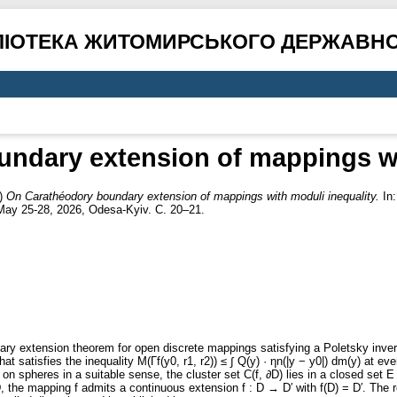
ЛІОТЕКА ЖИТОМИРСЬКОГО ДЕРЖАВНО
ndary extension of mappings wi
)
On Carathéodory boundary extension of mappings with moduli inequality.
In:
May 25-28, 2026, Odesa-Kyiv. С. 20–21.
ry extension theorem for open discrete mappings satisfying a Poletsky inver
t satisfies the inequality M(Γf(y0, r1, r2)) ≤ ∫ Q(y) · ηn(|y − y0|) dm(y) at e
on spheres in a suitable sense, the cluster set C(f, ∂D) lies in a closed set E ⊂
 the mapping f admits a continuous extension f : D → D′ with f(D) = D′. The 