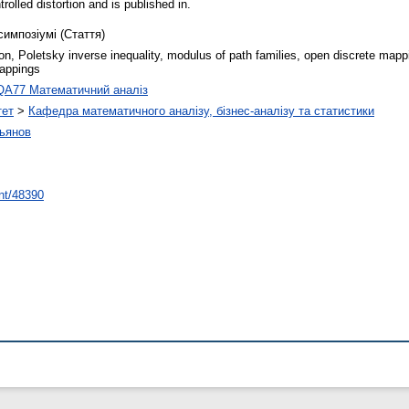
olled distortion and is published in.
симпозіумі (Стаття)
, Poletsky inverse inequality, modulus of path families, open discrete mappin
mappings
QA77 Математичний аналіз
тет
>
Кафедра математичного аналізу, бізнес-аналізу та статистики
ьянов
int/48390