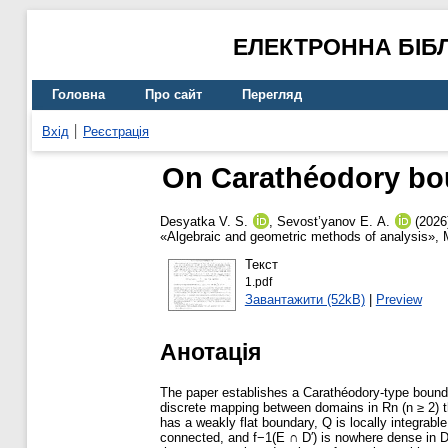
ЕЛЕКТРОННА БІБ
Головна
Про сайт
Перегляд
Вхід
Реєстрація
On Carathéodory bou
Desyatka V. S.
,
Sevost’yanov Е. А.
(2026
«Algebraic and geometric methods of analysis», 
Текст
1.pdf
Завантажити (52kB)
|
Preview
Анотація
The paper establishes a Carathéodory-type bounda
discrete mapping between domains in Rn (n ≥ 2) tha
has a weakly flat boundary, Q is locally integrable 
connected, and f−1(E ∩ D′) is nowhere dense in D,