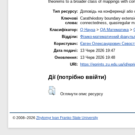
theorems to a broader class of mappings with contr
Тип ресурсу:
Доповідь на конференції або 
Ключові
Carathéodory boundary extension
слова:
connectedness, quasiregular 
Класифікатор:
Q Наука
>
QA Математика
>
Відділи:
Фізико-математичний факуль
Користувач:
Євген Олександрович Севост
Дата подачі:
13 Черв 2026 19:47
Оновлення:
13 Черв 2026 19:48
URI:
https://eprints.zu.edu.ua/id/epr
Дії ​​(потрібно ввійти)
Оглянути опис ресурсу
© 2008–2026
Zhytomyr Ivan Franko State University