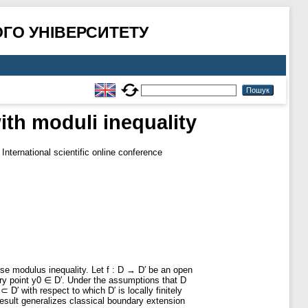
ГО УНІВЕРСИТЕТУ
th moduli inequality
 International scientific online conference
se modulus inequality. Let f : D → D′ be an open
very point y0 ∈ D′. Under the assumptions that D
 D′ with respect to which D′ is locally finitely
result generalizes classical boundary extension