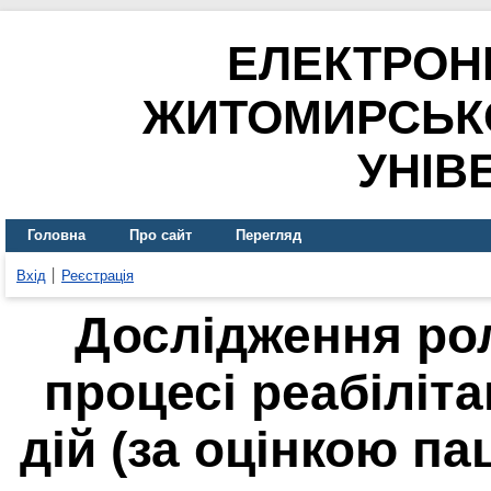
ЕЛЕКТРОН
ЖИТОМИРСЬК
УНІВ
Головна
Про сайт
Перегляд
Вхід
Реєстрація
Дослідження рол
процесі реабіліта
дій (за оцінкою па