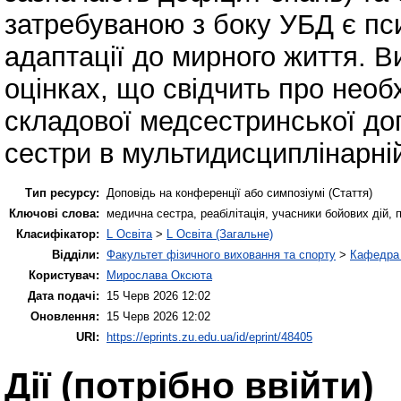
затребуваною з боку УБД є пси
адаптації до мирного життя. В
оцінках, що свідчить про необ
складової медсестринської до
сестри в мультидисциплінарній
Тип ресурсу:
Доповідь на конференції або симпозіумі (Стаття)
Ключові слова:
медична сестра, реабілітація, учасники бойових дій, 
Класифікатор:
L Освіта
>
L Освіта (Загальне)
Відділи:
Факультет фізичного виховання та спорту
>
Кафедра 
Користувач:
Мирослава Оксюта
Дата подачі:
15 Черв 2026 12:02
Оновлення:
15 Черв 2026 12:02
URI:
https://eprints.zu.edu.ua/id/eprint/48405
Дії ​​(потрібно ввійти)