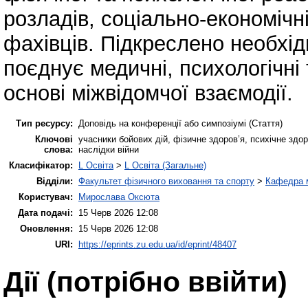
розладів, соціально-економічн
фахівців. Підкреслено необхід
поєднує медичні, психологічні 
основі міжвідомчої взаємодії.
Тип ресурсу:
Доповідь на конференції або симпозіумі (Стаття)
Ключові
учасники бойових дій, фізичне здоров’я, психічне здор
слова:
наслідки війни
Класифікатор:
L Освіта
>
L Освіта (Загальне)
Відділи:
Факультет фізичного виховання та спорту
>
Кафедра м
Користувач:
Мирослава Оксюта
Дата подачі:
15 Черв 2026 12:08
Оновлення:
15 Черв 2026 12:08
URI:
https://eprints.zu.edu.ua/id/eprint/48407
Дії ​​(потрібно ввійти)