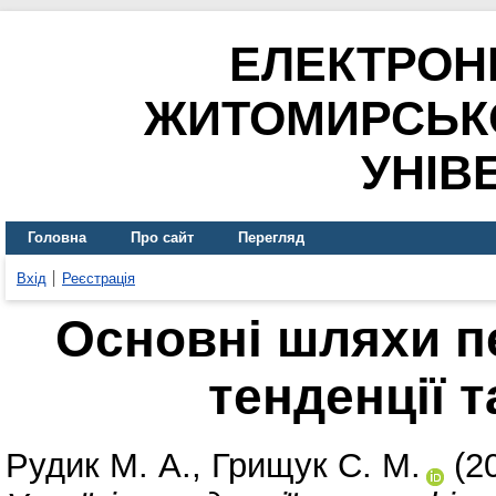
ЕЛЕКТРОН
ЖИТОМИРСЬК
УНІВ
Головна
Про сайт
Перегляд
Вхід
Реєстрація
Основні шляхи пе
тенденції 
Рудик М. А.
,
Грищук С. М.
(2