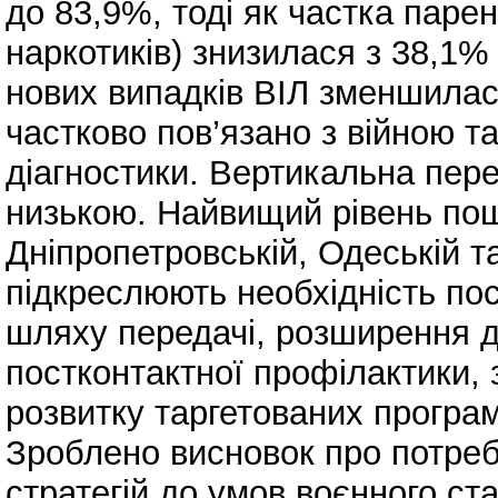
до 83,9%, тоді як частка паре
наркотиків) знизилася з 38,1%
нових випадків ВІЛ зменшилася
частково пов’язано з війною 
діагностики. Вертикальна пер
низькою. Найвищий рівень пош
Дніпропетровській, Одеській т
підкреслюють необхідність по
шляху передачі, розширення д
постконтактної профілактики,
розвитку таргетованих програм
Зроблено висновок про потреб
стратегій до умов воєнного ста