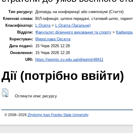
Тип ресурсу:
Доповідь на конференції або симпозіумі (Стаття)
Ключові слова:
ВІЛ-інфекція, шляхи передачі, статевий шлях, парен
Класифікатор:
L Освіта
>
L Освіта (Загальне)
Відділи:
Факультет фізичного виховання та спорту
>
Кафедра 
Користувач:
Мирослава Оксюта
Дата подачі:
15 Черв 2026 12:28
Оновлення:
15 Черв 2026 12:28
URI:
https://eprints.zu.edu.ua/id/eprint/48411
Дії ​​(потрібно ввійти)
Оглянути опис ресурсу
© 2008–2026
Zhytomyr Ivan Franko State University