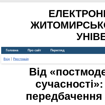
ЕЛЕКТРОН
ЖИТОМИРСЬК
УНІВ
Головна
Про сайт
Перегляд
Вхід
Реєстрація
Від «постмод
сучасності»:
передбачення