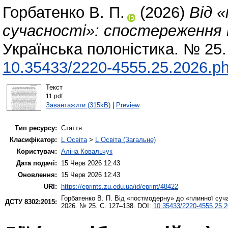
Горбатенко В. П.
(2026)
Від 
сучасності»: спостереження 
Українська полоністика. № 25.
10.35433/2220-4555.25.2026.ph
Текст
11.pdf
Завантажити (315kB)
|
Preview
Тип ресурсу:
Стаття
Класифікатор:
L Освіта
>
L Освіта (Загальне)
Користувач:
Аліна Ковальчук
Дата подачі:
15 Черв 2026 12:43
Оновлення:
15 Черв 2026 12:43
URI:
https://eprints.zu.edu.ua/id/eprint/48422
Горбатенко В. П.
Від «постмодерну» до «плинної суч
ДСТУ 8302:2015:
2026. № 25. С. 127–138. DOI:
10.35433/2220-4555.25.2