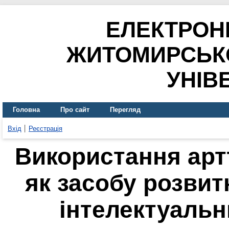
ЕЛЕКТРОН
ЖИТОМИРСЬК
УНІВ
Головна
Про сайт
Перегляд
Вхід
Реєстрація
Використання арт
як засобу розвит
інтелектуаль