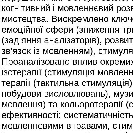
когнітивний і мовленнєвий роз
мистецтва. Виокремлено ключо
емоційної сфери (зниження тр
(задіяння аналізаторів), розви
зв’язок із мовленням), стимул
Проаналізовано вплив окремих
ізотерапії (стимуляція мовленн
терапії (тактильна стимуляція)
побудови висловлювань), музик
мовлення) та кольоротерапії (
ефективності: систематичність
мовленнєвими вправами, стиму