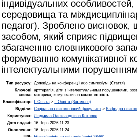
індивідуальних особливостей,
середовища та міждисциплінар
педагог). Зроблено висновок,
засобом, який сприяє підвище
збагаченню словникового запас
формуванню комунікативної ко
інтелектуальними порушенням
Тип ресурсу:
Доповідь на конференції або симпозіумі (Стаття)
Ключові
арттерапія, діти з інтелектуальними порушеннями, розви
слова:
моторика, комунікативна компетентність
Класифікатор:
L Освіта
>
L Освіта (Загальне)
Відділи:
Соціально-психологічний факультет
>
Кафедра психолог
Користувач:
Людмила Олександрівна Котлова
Дата подачі:
16 Черв 2026 11:23
Оновлення:
16 Черв 2026 11:24
URI:
https://eprints.zu.edu.ua/id/eprint/48460