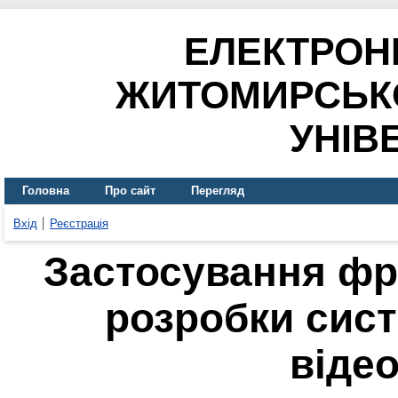
ЕЛЕКТРОН
ЖИТОМИРСЬК
УНІВ
Головна
Про сайт
Перегляд
Вхід
Реєстрація
Застосування фр
розробки сис
віде