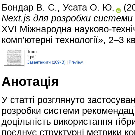
Бондар В. С.
,
Усата О. Ю.
(2
Next.js для розробки системи
XVI Міжнародна науково-техні
комп’ютерні технології», 2–3 к
Текст
1.pdf
Завантажити (169kB)
|
Preview
Анотація
У статті розглянуто застосува
розробки системи рекомендаці
доцільність використання гібри
поєднує структурні метрики кон