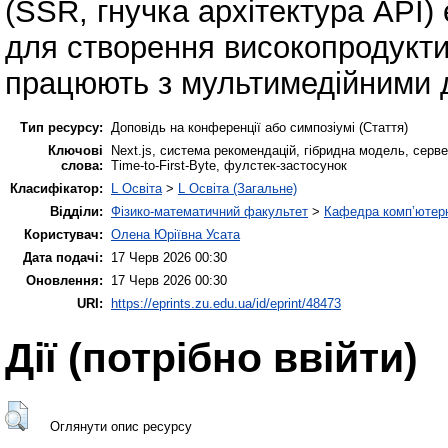
(SSR, гнучка архітектура API
для створення високопродукт
працюють з мультимедійними д
Тип ресурсу:
Доповідь на конференції або симпозіумі (Стаття)
Ключові
Next.js, система рекомендацій, гібридна модель, серве
слова:
Time-to-First-Byte, фулстек-застосунок
Класифікатор:
L Освіта
>
L Освіта (Загальне)
Відділи:
Фізико-математичний факультет
>
Кафедра комп’ютерн
Користувач:
Олена Юріївна Усата
Дата подачі:
17 Черв 2026 00:30
Оновлення:
17 Черв 2026 00:30
URI:
https://eprints.zu.edu.ua/id/eprint/48473
Дії ​​(потрібно ввійти)
Оглянути опис ресурсу