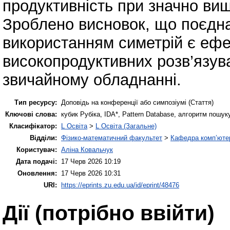
продуктивність при значно вищ
Зроблено висновок, що поєдна
використанням симетрій є еф
високопродуктивних розв’язува
звичайному обладнанні.
Тип ресурсу:
Доповідь на конференції або симпозіумі (Стаття)
Ключові слова:
кубик Рубіка, IDA*, Pattern Database, алгоритм пошук
Класифікатор:
L Освіта
>
L Освіта (Загальне)
Відділи:
Фізико-математичний факультет
>
Кафедра комп’ютер
Користувач:
Аліна Ковальчук
Дата подачі:
17 Черв 2026 10:19
Оновлення:
17 Черв 2026 10:31
URI:
https://eprints.zu.edu.ua/id/eprint/48476
Дії ​​(потрібно ввійти)