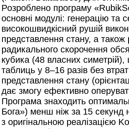
Розроблено програму «RubikSo
основні модулі: генерацію та с
високошвидкісний рушій викон
представлення стану, а також 
радикального скорочення обся
кубика (48 власних симетрій)
таблиць у 8–16 разів без втра
представлення стану (орієнтаці
дає змогу ефективно оперуват
Програма знаходить оптимальни
Бога») менш ніж за 15 секунд 
з оригінальною реалізацією K