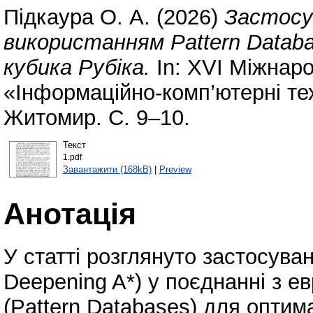
Підкаура О. А.
(2026)
Застосу
використанням Pattern Datab
кубика Рубіка.
In: XVI Міжнар
«Інформаційно-комп’ютерні техн
Житомир. С. 9–10.
Текст
1.pdf
Завантажити (168kB)
|
Preview
Анотація
У статті розглянуто застосуван
Deepening A*) у поєднанні з 
(Pattern Databases) для оптим