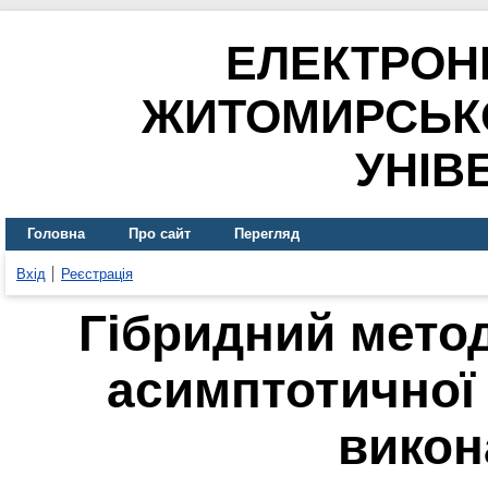
ЕЛЕКТРОН
ЖИТОМИРСЬК
УНІВ
Головна
Про сайт
Перегляд
Вхід
Реєстрація
Гібридний метод
асимптотичної 
викон