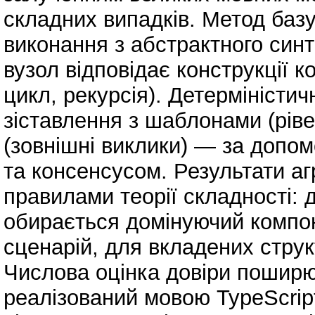
складних випадків. Метод базу
виконання з абстрактного синт
вузол відповідає конструкції к
цикл, рекурсія). Детерміністи
зіставлення з шаблонами (ріве
(зовнішні виклики) — за допо
та консенсусом. Результати аг
правилами теорії складності: 
обирається домінуючий компо
сценарій, для вкладених стру
Числова оцінка довіри поширю
реалізований мовою TypeScript