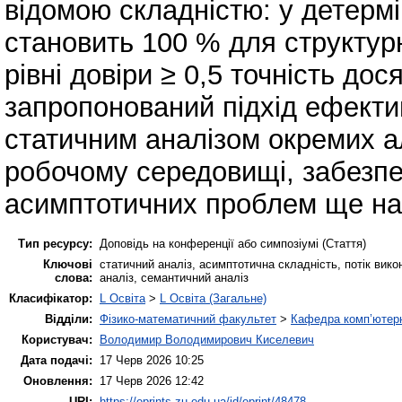
відомою складністю: у детермі
становить 100 % для структур
рівні довіри ≥ 0,5 точність до
запропонований підхід ефекти
статичним аналізом окремих а
робочому середовищі, забезп
асимптотичних проблем ще на 
Тип ресурсу:
Доповідь на конференції або симпозіумі (Стаття)
Ключові
статичний аналіз, асимптотична складність, потік вик
слова:
аналіз, семантичний аналіз
Класифікатор:
L Освіта
>
L Освіта (Загальне)
Відділи:
Фізико-математичний факультет
>
Кафедра комп’ютерн
Користувач:
Володимир Володимирович Киселевич
Дата подачі:
17 Черв 2026 10:25
Оновлення:
17 Черв 2026 12:42
URI:
https://eprints.zu.edu.ua/id/eprint/48478