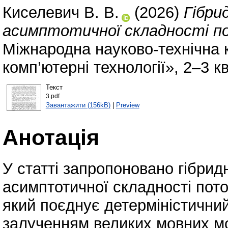
Киселевич В. В.
(2026)
Гібри
асимптотичної складності по
Міжнародна науково-технічна
комп’ютерні технології», 2–3 к
Текст
3.pdf
Завантажити (156kB)
|
Preview
Анотація
У статті запропоновано гібрид
асимптотичної складності пото
який поєднує детерміністичний
залученням великих мовних м