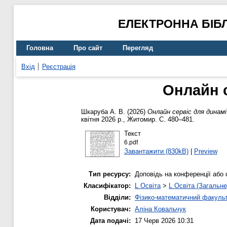
ЕЛЕКТРОННА БІБ
Головна
Про сайт
Перегляд
Вхід
Реєстрація
Онлайн с
Шкаруба А. В.
(2026)
Онлайн сервіс для динаміч
квітня 2026 р., Житомир. С. 480–481.
Текст
6.pdf
Завантажити (830kB)
|
Preview
Тип ресурсу:
Доповідь на конференції або 
Класифікатор:
L Освіта
>
L Освіта (Загальне
Відділи:
Фізико-математичний факуль
Користувач:
Аліна Ковальчук
Дата подачі:
17 Черв 2026 10:31